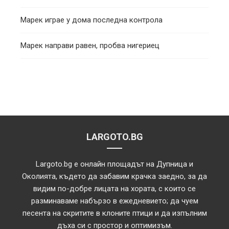
Марек играе у дома последна контрола
Марек направи равен, пробва нигериец
LARGOTO.BG
Largoto.bg е онлайн площадът на Дупница и
Околията, където да забавим крачка заедно, за да
видим по-добре лицата на хората, с които се
разминаваме набързо в ежедневието; да чуем
песента на скритите в клоните птици и да изпълним
дъха си с простор и оптимизъм.