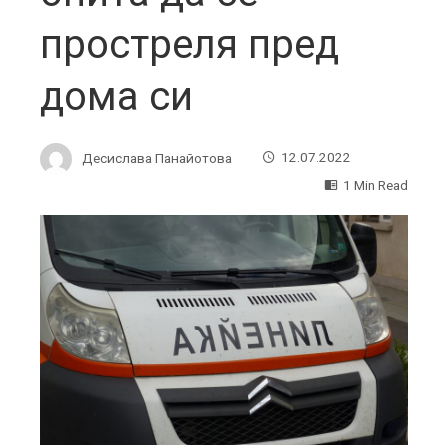
простреля пред
дома си
Десислава Панайотова
12.07.2022
1 Min Read
ebook
ter
edIn
erest