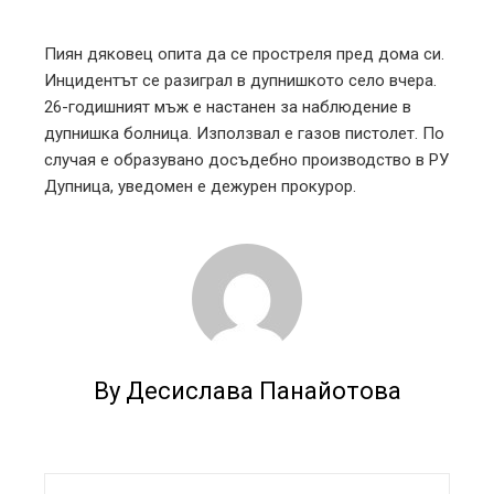
mbleupon
Пиян дяковец опита да се простреля пред дома си.
Инцидентът се разиграл в дупнишкото село вчера.
l
26-годишният мъж е настанен за наблюдение в
дупнишка болница. Използвал е газов пистолет. По
случая е образувано досъдебно производство в РУ
Дупница, уведомен е дежурен прокурор.
By Десислава Панайотова