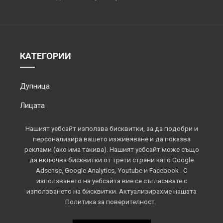
КАТЕГОРИИ
Дупница
Лицата
Обектив
Нашият уебсайт използва бисквитки, за да подобри и
персонализира вашето изживяване и да показва
Околията
реклами (ако има такива). Нашият уебсайт може също
да включва бисквитки от трети страни като Google
Площадът
Adsense, Google Analytics, Youtube и Facebook . С
използването на уебсайта вие се съгласявате с
Спорт
използването на бисквитки. Актуализирахме нашата
Политика за поверителност.