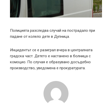
edIn
erest
mbleupon
Полицията разследва случай на пострадало при
падане от колело дете в Дупница.
l
Инцидентът се е разиграл вчера в централната
градска част. Детето е настанено в болница с
комоцио. По случая е образувано досъдебно
производство, уведомена е прокуратурата.