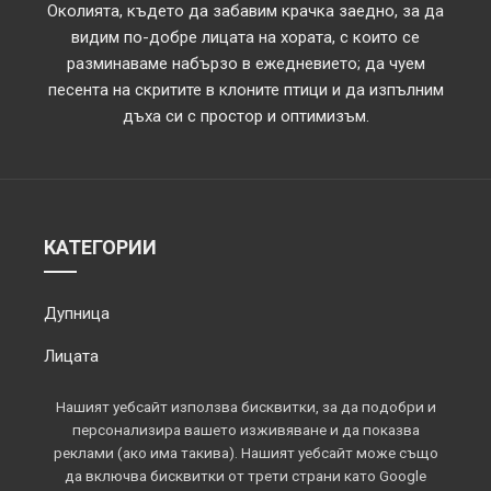
Околията, където да забавим крачка заедно, за да
видим по-добре лицата на хората, с които се
разминаваме набързо в ежедневието; да чуем
песента на скритите в клоните птици и да изпълним
дъха си с простор и оптимизъм.
КАТЕГОРИИ
Дупница
Лицата
Обектив
Нашият уебсайт използва бисквитки, за да подобри и
персонализира вашето изживяване и да показва
Околията
реклами (ако има такива). Нашият уебсайт може също
да включва бисквитки от трети страни като Google
Площадът