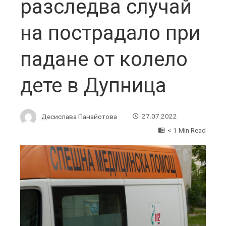
разследва случай
на пострадало при
падане от колело
дете в Дупница
Десислава Панайотова
27.07.2022
< 1 Min Read
ebook
ter