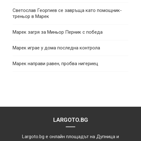
Светослав Георгиев се завръща като помощник-
треньор в Марек
Марек загря за Миньор Перник с победа
Марек играе у дома последна контрола
Марек направи равен, пробва нигериец
LARGOTO.BG
Largoto.bg е онлайн площадът на Дупница и