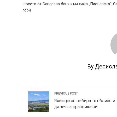
шосето от Сапарева баня към хижа „Пионерска“. С
гори.
By Десисл
PREVIOUS POST
Яхинци се събират от близо и
далеч за празника си