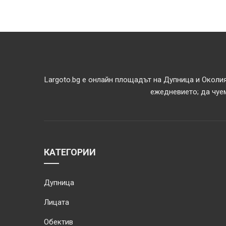
Largoto.bg е онлайн площадът на Дупница и Околия
ежедневието; да чуем
КАТЕГОРИИ
Дупница
Лицата
Обектив