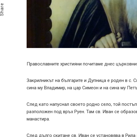
Share
Православните християни почитаме днес църковния
Закрилникът на българите и Дупница е роден в с. 
сина му Владимир, на цар Симеон и на сина му Петъ
След като напуснал своето родно село, той постъп
разположен под връх Руен. Там св. Иван се образо
манастира.
След дълго скитане св. Иван се установява в Рила