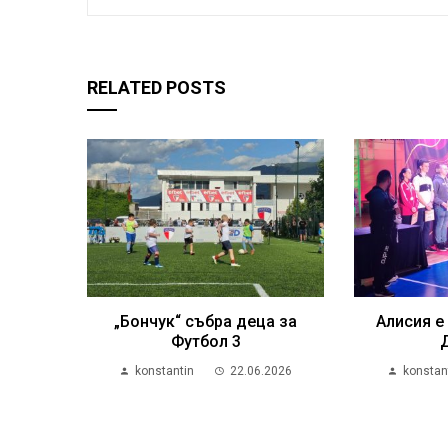
RELATED POSTS
„Бончук“ събра деца за
Алисия е
Футбол 3
konstantin
22.06.2026
konstan