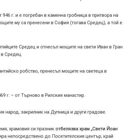
 946 г. и е погребан в каменна гробница в притвора на
ощите му са пренесени в София (тогава Средец), а той е
зантийците Средец и отнесъл мощите на свети Иван в Гран
 в Средец.
нтийско робство, пренесъл мощите на светеца в
69 г. – от Търново в Рилския манастир.
ия народ, закрилник на Дупница и други градове.
земя, храмовия си празник
отбелязва храм „Свети Йоан
ира непосредствено до Посетителския център, край