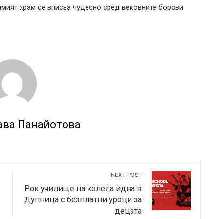
амият храм се вписва чудесно сред вековните борови
ава Панайотова
NEXT POST
Рок училище на колела идва в
Дупница с безплатни уроци за
децата