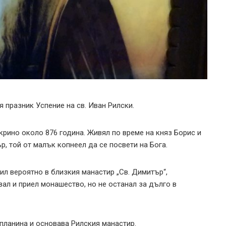
 празник Успение на св. Иван Рилски.
Скрино около 876 година. Живял по време на княз Борис и
р, той от малък копнеел да се посвети на Бога.
ил вероятно в близкия манастир „Св. Димитър“,
вал и приел монашество, но не останал за дълго в
 планина и основава Рилския манастир.