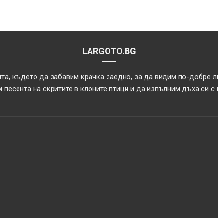
LARGOTO.BG
та, където да забавим крачка заедно, за да видим по-добре л
 песента на скритите в клоните птици и да изпълним дъха си с