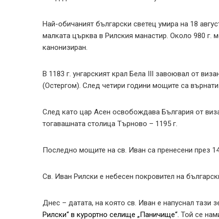
Най-обичаният български светец умира на 18 август
малката църква в Рилския манастир. Около 980 г. м
канонизиран.
В 1183 г. унгарският крал Бела ІІІ завоювал от ви
(Остергом). След четири години мощите са върнати
След като цар Асен освобождава България от виза
тогавашната столица Търново – 1195 г.
Последно мощите на св. Иван са пренесени през 14
Св. Иван Рилски е небесен покровител на българск
Днес – датата, на която св. Иван е напуснал тази 
Рилски“ в курортно селище „Паничище“.
Той се нам