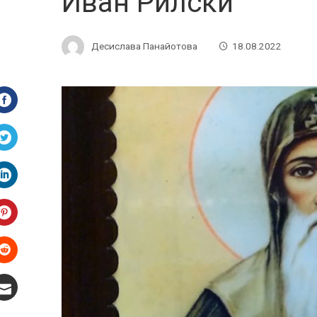
Иван Рилски
Десислава Панайотова
18.08.2022
Facebook
Twitter
LinkedIn
Pinterest
Stumbleupon
Email