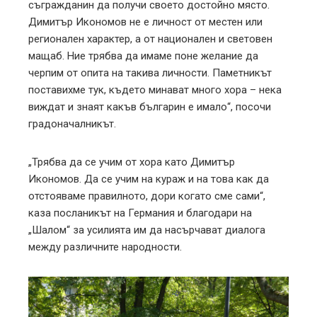
съгражданин да получи своето достойно място.
Димитър Икономов не е личност от местен или
регионален характер, а от национален и световен
мащаб. Ние трябва да имаме поне желание да
черпим от опита на такива личности. Паметникът
поставихме тук, където минават много хора – нека
виждат и знаят какъв българин е имало“, посочи
градоначалникът.
„Трябва да се учим от хора като Димитър
Икономов. Да се учим на кураж и на това как да
отстояваме правилното, дори когато сме сами“,
каза посланикът на Германия и благодари на
„Шалом“ за усилията им да насърчават диалога
между различните народности.