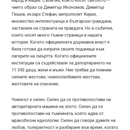
народ и нация. Събития, които носят светлото –
чиито образ са Димитър Икономов, Димитър
Пешев, екзарх Стефан, митрополит Кирил,
множество интелектуалци и български граждани,
застанали на страната на правдата. Но и събития,
които носят много тъмни страници в нашата
история. Когато официалната държавна власт е
била готова да изпрати своите поданици към
лагерите на смъртта. Когато официалните
институции са съдействали за депортирането на
11 343 деца, жени и мъже. Ние трябва да помним
силните жестове, човеколюбивите жестове,
жестовете на спасение.
Човекът е силен. Силен да се противопостави на
авторитарната машина на злото. Силен да се
противопостави на тъмнината, която идва от
мракобесни идеологии. Силен да говори думите на
любов, толерантност и разбиране във време, когато