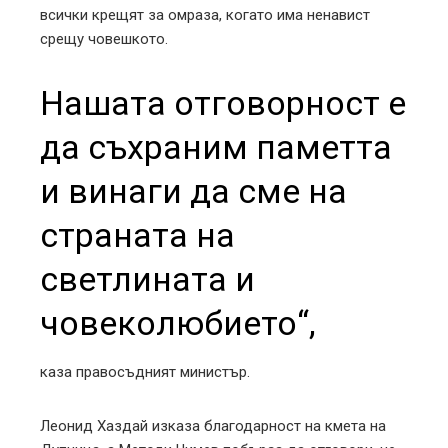
всички крещят за омраза, когато има ненавист
срещу човешкото.
Нашата отговорност е
да съхраним паметта
и винаги да сме на
страната на
светлината и
човеколюбието“,
каза правосъдният министър.
Леонид Хаздай изказа благодарност на кмета на