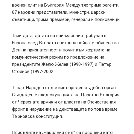
военен елит на България. Между тях трима регенти,
67 народни представители, министри, царски
съветници, трима премиери, генерали и полковници.
Тази дата, датата на най-масовия трибунал в
Европа след Втората световна война, е обявена за
Ден на признателност и почит към жертвите на
комунистическия режим по предложение на
президентите Желю Желев (1990-1997) и Петър
Стоянов (1997-2002.
Т. нар. Народен съд е извънреден съдебен орган.
Създаден е след окупацията на Царство България
от Червената армия и от властта на Отечествения
фронт в нарушение на действащата по това време
Търновска конституция.
Присъдите на „Народния съд” са посочени като