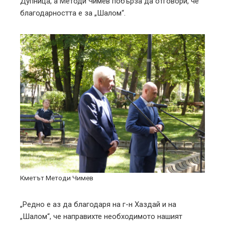
Дупница, а Методи Чимев побърза да отговори, че
благодарността е за „Шалом“.
Кметът Методи Чимев
„Редно е аз да благодаря на г-н Хаздай и на
„Шалом“, че направихте необходимото нашият