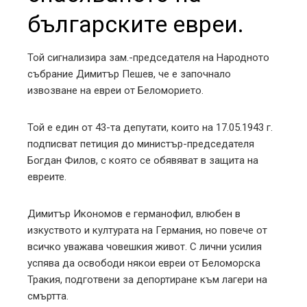
българските евреи.
Той сигнализира зам.-председателя на Народното
събрание Димитър Пешев, че е започнало
извозване на евреи от Беломорието.
Той е един от 43-та депутати, които на 17.05.1943 г.
подписват петиция до министър-председателя
Богдан Филов, с която се обявяват в защита на
евреите.
Димитър Икономов е германофил, влюбен в
изкуството и културата на Германия, но повече от
всичко уважава човешкия живот. С лични усилия
успява да освободи някои евреи от Беломорска
Тракия, подготвени за депортиране към лагери на
смъртта.