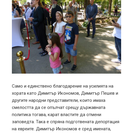
Само и единствено благодарение на усилията на
хората като Димитър Икономов, Димитър Пешев и
другите народни представители, които имаха
смелостта да се опълчат срещу държавната
политика тогава, карат властите да отмени
заповедта. Така е спряна подготвената депортация
на евреите. Димитър Икономов е сред имената,