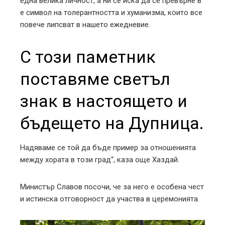
една велика личност, а ни се иска да се превърне в
е символ на толерантността и хуманизма, които все
повече липсват в нашето ежедневие.
С този паметник
поставяме светъл
знак в настоящето и
бъдещето на Дупница.
Надяваме се той да бъде пример за отношенията
между хората в този град“, каза още Хаздай.
Министър Славов посочи, че за него е особена чест
и истинска отговорност да участва в церемонията.