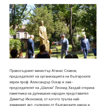
ebook
ter
edIn
erest
mbleupon
Правосъдният министър Атанас Славов,
председателят на организацията на българските
l
евреи проф. Александър Оскар и зам.-
председателят на „Шалом“ Леонид Хаздай откриха
паметника на дупнишкия народен представител
Димитър Икономов, от когото тръгва най-
хуманният акт, сътворен от българските народ и