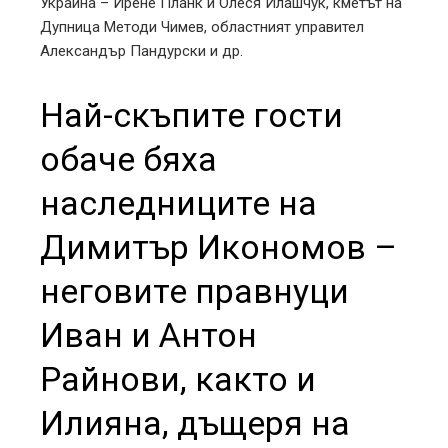
Украйна – Ирене Планк и Олеся Илашчук, кметът на
Дупница Методи Чимев, областният управител
Александър Пандурски и др.
Най-скъпите гости
обаче бяха
наследниците на
Димитър Икономов –
неговите правнуци
Иван и Антон
Райнови, както и
Илияна, дъщеря на