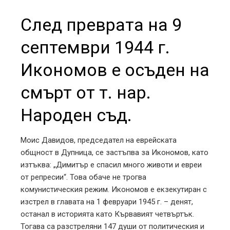
След преврата на 9
септември 1944 г.
Икономов е осъден на
смърт от т. нар.
Народен съд.
Моис Давидов, председател на еврейската
общност в Дупница, се застъпва за Икономов, като
изтъква: „Димитър е спасил много животи и евреи
от репресии“. Това обаче не трогва
комунистическия режим. Икономов е екзекутиран с
изстрел в главата на 1 февруари 1945 г. – денят,
останал в историята като Кървавият четвъртък.
Тогава са разстреляни 147 души от политическия и