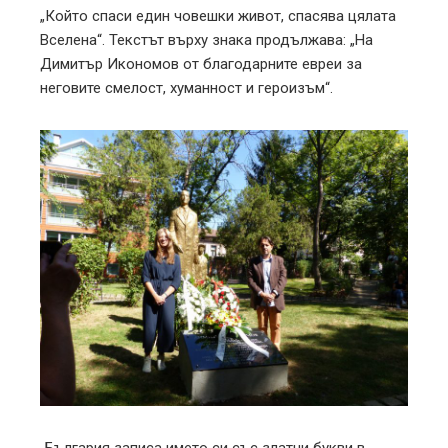
„Който спаси един човешки живот, спасява цялата
Вселена“. Текстът върху знака продължава: „На
Димитър Икономов от благодарните евреи за
неговите смелост, хуманност и героизъм“.
„България записа името си със златни букви в