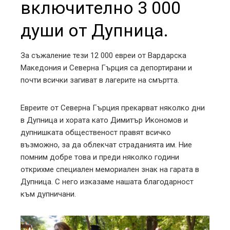
включително 3 000
души от Дупница.
За съжаление тези 12 000 евреи от Вардарска
Македония и Северна Гърция са депортирани и
почти всички загиват в лагерите на смъртта.
Евреите от Северна Гърция прекарват няколко дни
в Дупница и хората като Димитър Икономов и
дупнишката общественост правят всичко
възможно, за да облекчат страданията им. Ние
помним добре това и преди няколко години
открихме специален мемориален знак на гарата в
Дупница. С него изказаме нашата благодарност
към дупничани.