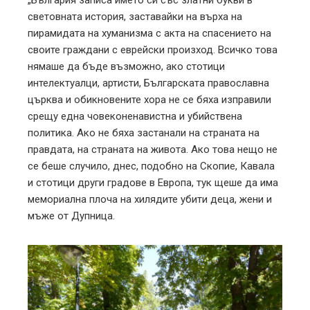
световната история, заставайки на върха на
пирамидата на хуманизма с акта на спасението на
своите граждани с еврейски произход. Всичко това
нямаше да бъде възможно, ако стотици
интелектуалци, артисти, Българската православна
църква и обикновените хора не се бяха изправили
срещу една човеконенавистна и убийствена
политика. Ако не бяха застанали на страната на
правдата, на страната на живота. Ако това нещо не
се беше случило, днес, подобно на Скопие, Кавала
и стотици други градове в Европа, тук щеше да има
мемориална плоча на хилядите убити деца, жени и
мъже от Дупница.