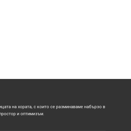
ицата на хората, с които се разминаваме набързо в
 простор и оптимизъм.