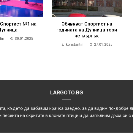
 Спортист №1 на
Обявяват Спортист на
Дупница
годината на Дупница този
четвъртък
tin
30.01.2025
konstantin
27.01.2025
LARGOTO.BG
та, където да забавим крачка заедно, за да видим по-добре л
 песента на скритите в клоните птици и да изпълним дъха си с