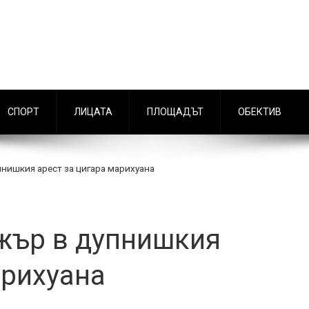
СПОРТ
ЛИЦАТА
ПЛОЩАДЪТ
ОБЕКТИВ
нишкия арест за цигара марихуана
жър в дупнишкия
арихуана