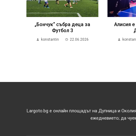
„Бончук“ събра деца за
Алисия е
Футбол 3
konstantin
22.06.2026
konstan
Largoto.bg е онлайн площадът на Дупница и Околия
ежедневието; да чуем