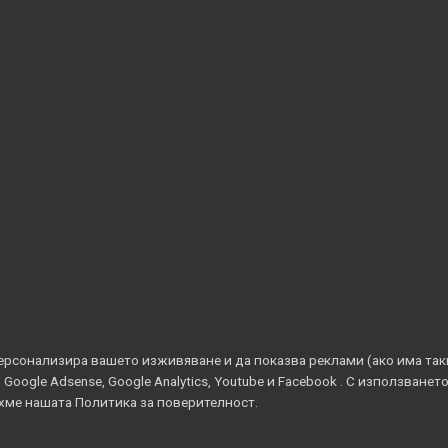
ерсонализира вашето изживяване и да показва реклами (ако има так
ogle Adsense, Google Analytics, Youtube и Facebook . С използването
ахме нашата Политика за поверителност.
Всички права запазени © 2022