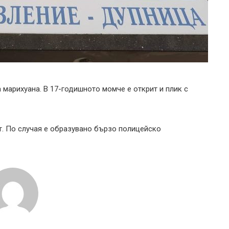
марихуана. В 17-годишното момче е открит и плик с
т. По случая е образувано бързо полицейско