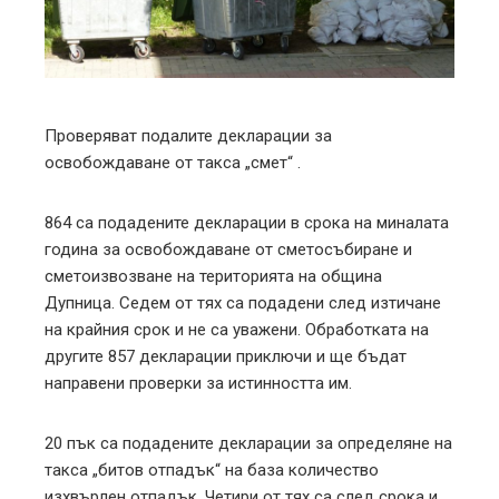
edIn
erest
mbleupon
Проверяват подалите декларации за
освобождаване от такса „смет“ .
l
864 са подадените декларации в срока на миналата
година за освобождаване от сметосъбиране и
сметоизвозване на територията на община
Дупница. Седем от тях са подадени след изтичане
на крайния срок и не са уважени. Обработката на
другите 857 декларации приключи и ще бъдат
направени проверки за истинността им.
20 пък са подадените декларации за определяне на
такса „битов отпадък“ на база количество
изхвърлен отпадък. Четири от тях са след срока и