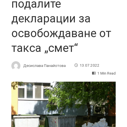
подалите
декларации за
освобождаване от
такса „смет“
Десислава Панайотова
13.07.2022
1 Min Read
ebook
ter