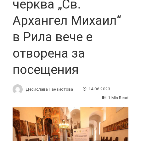
черква „Св.
Архангел Михаил“
в Рила вече е
отворена за
посещения
Десислава Панайотова
14.06.2023
1 Min Read
ebook