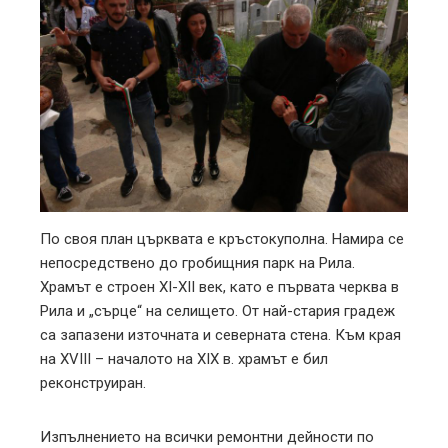
По своя план църквата е кръстокуполна. Намира се
непосредствено до гробищния парк на Рила.
Храмът е строен ХІ-ХІІ век, като е първата черква в
Рила и „сърце“ на селището. От най-стария градеж
са запазени източната и северната стена. Към края
на ХVІІІ – началото на ХІХ в. храмът е бил
реконструиран.
Изпълнението на всички ремонтни дейности по