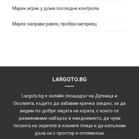
Марек играе у дома последна контрола
Марек направи равен, пробва нигериец
LARGOTO.BG
Largoto.bg е онлайн площадът на Дупница и
Околията, където да забавим крачка заедно, за да
видим по-добре лицата на хората, с които се
разминаваме набързо в ежедневието; да чуем
песента на скритите в клоните птици и да изпълним
дъха си с простор и оптимизъм.