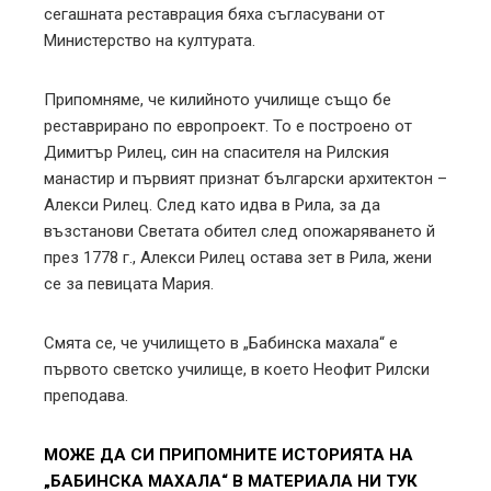
сегашната реставрация бяха съгласувани от
Министерство на културата.
Припомняме, че килийното училище също бе
реставрирано по европроект. То е построено от
Димитър Рилец, син на спасителя на Рилския
манастир и първият признат български архитектон –
Алекси Рилец. След като идва в Рила, за да
възстанови Светата обител след опожаряването й
през 1778 г., Алекси Рилец остава зет в Рила, жени
се за певицата Мария.
Смята се, че училището в „Бабинска махала“ е
първото светско училище, в което Неофит Рилски
преподава.
МОЖЕ ДА СИ ПРИПОМНИТЕ ИСТОРИЯТА НА
„БАБИНСКА МАХАЛА“ В МАТЕРИАЛА НИ ТУК