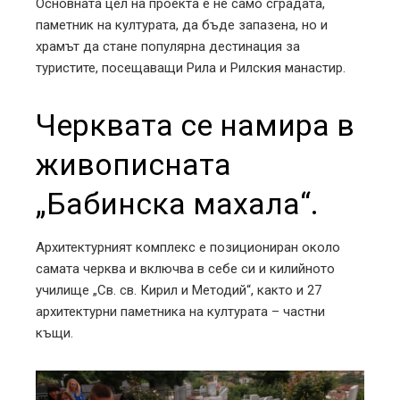
Основната цел на проекта е не само сградата,
паметник на културата, да бъде запазена, но и
храмът да стане популярна дестинация за
туристите, посещаващи Рила и Рилския манастир.
Черквата се намира в
живописната
„Бабинска махала“.
Архитектурният комплекс е позициониран около
самата черква и включва в себе си и килийното
училище „Св. св. Кирил и Методий“, както и 27
архитектурни паметника на културата – частни
къщи.