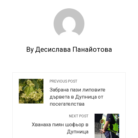
By Десислава Панайотова
PREVIOUS POST
Забрана пази липовите
дървета в Дупница от
посегателства
NEXT POST
Хванаха пиян шофьор в
Дупница