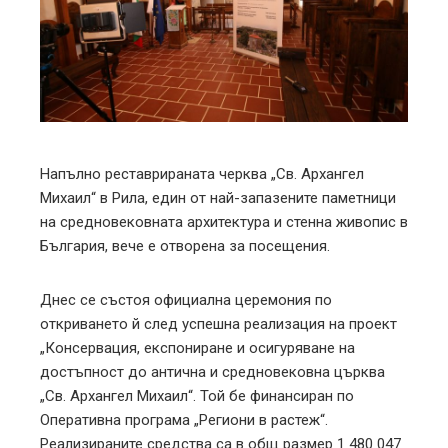
ter
edIn
erest
mbleupon
Напълно реставрираната черква „Св. Архангел
Михаил“ в Рила, един от най-запазените паметници
l
на средновековната архитектура и стенна живопис в
България, вече е отворена за посещения.
Днес се състоя официална церемония по
откриването й след успешна реализация на проект
„Консервация, експониране и осигуряване на
достъпност до антична и средновековна църква
„Св. Архангел Михаил“. Той бе финансиран по
Оперативна програма „Региони в растеж“.
Реализираните средства са в общ размер 1 480 047