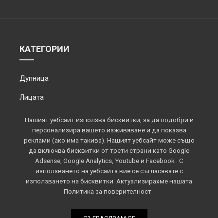
КАТЕГОРИИ
Дупница
Лицата
Обектив
Нашият уебсайт използва бисквитки, за да подобри и
персонализира вашето изживяване и да показва
Околията
реклами (ако има такива). Нашият уебсайт може също
да включва бисквитки от трети страни като Google
Площадът
Adsense, Google Analytics, Youtube и Facebook . С
използването на уебсайта вие се съгласявате с
Спорт
използването на бисквитки. Актуализирахме нашата
Политика за поверителност.