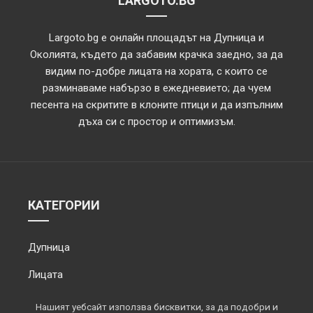
LARGOTO.BG
Largoto.bg е онлайн площадът на Дупница и
Околията, където да забавим крачка заедно, за да
видим по-добре лицата на хората, с които се
разминаваме набързо в ежедневието; да чуем
песента на скритите в клоните птици и да изпълним
дъха си с простор и оптимизъм.
КАТЕГОРИИ
Дупница
Лицата
Обектив
Нашият уебсайт използва бисквитки, за да подобри и