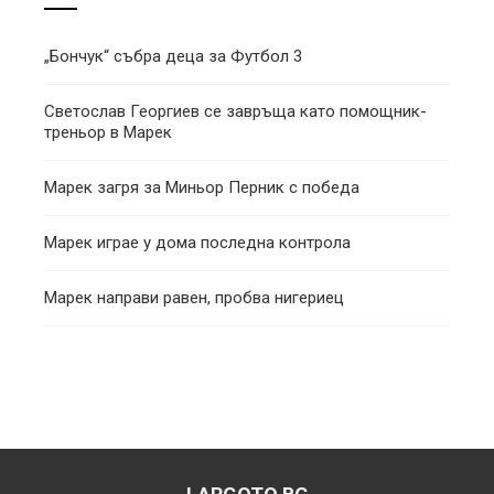
„Бончук“ събра деца за Футбол 3
Светослав Георгиев се завръща като помощник-
треньор в Марек
Марек загря за Миньор Перник с победа
Марек играе у дома последна контрола
Марек направи равен, пробва нигериец