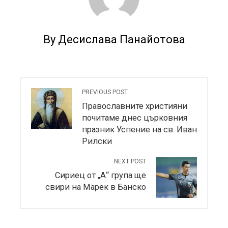
By Десислава Панайотова
PREVIOUS POST
Православните християни
почитаме днес църковния
празник Успение на св. Иван
Рилски
NEXT POST
Сириец от „А“ група ще
свири на Марек в Банско