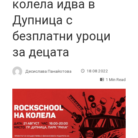
колела идва в
Дупница с
безплатни уроци
за децата
Десислава Панайотова
18.08.2022
1 Min Read
ebook
ter