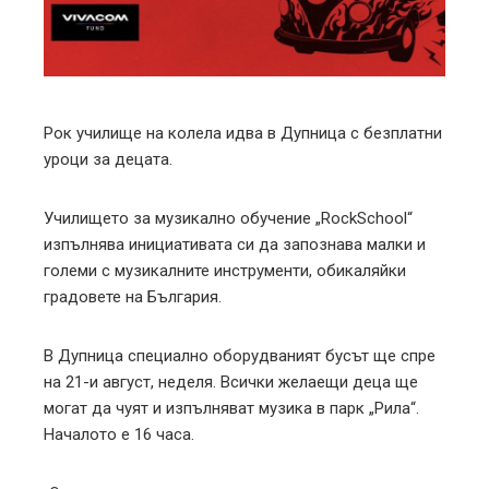
edIn
erest
mbleupon
Рок училище на колела идва в Дупница с безплатни
уроци за децата.
l
Училището за музикално обучение „RockSchool“
изпълнява инициативата си да запознава малки и
големи с музикалните инструменти, обикаляйки
градовете на България.
В Дупница специално оборудваният бусът ще спре
на 21-и август, неделя. Всички желаещи деца ще
могат да чуят и изпълняват музика в парк „Рила“.
Началото е 16 часа.