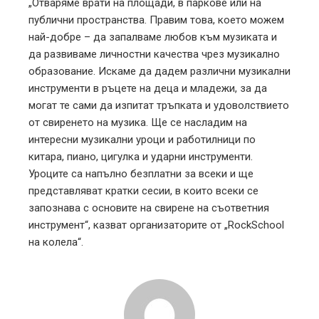
„Отваряме врати на площади, в паркове или на
публични пространства. Правим това, което можем
най-добре – да запалваме любов към музиката и
да развиваме личностни качества чрез музикално
образование. Искаме да дадем различни музикални
инструменти в ръцете на деца и младежи, за да
могат те сами да изпитат тръпката и удоволствието
от свиренето на музика. Ще се насладим на
интересни музикални уроци и работилници по
китара, пиано, цигулка и ударни инструменти.
Уроците са напълно безплатни за всеки и ще
представляват кратки сесии, в които всеки се
запознава с основите на свирене на съответния
инструмент“, казват организаторите от „RockSchool
на колела“.