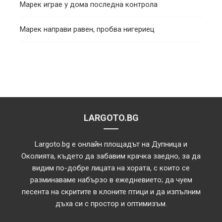
Марек играе у дома последна контрола
Марек направи равен, пробва нигериец
LARGOTO.BG
Largoto.bg е онлайн площадът на Дупница и
Околията, където да забавим крачка заедно, за да
видим по-добре лицата на хората, с които се
разминаваме набързо в ежедневието; да чуем
песента на скритите в клоните птици и да изпълним
дъха си с простор и оптимизъм.