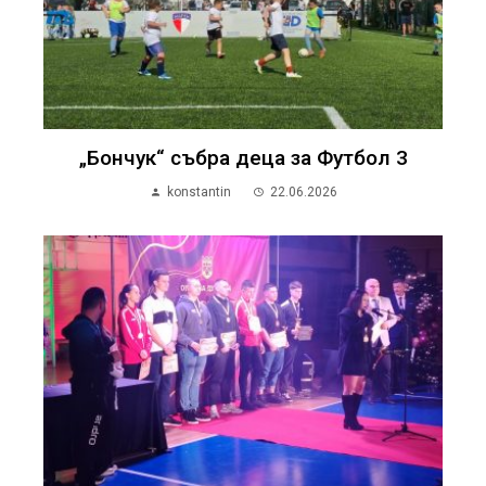
„Бончук“ събра деца за Футбол 3
konstantin
22.06.2026