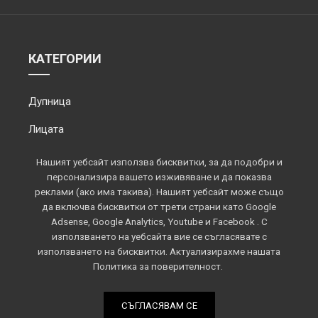
КАТЕГОРИИ
Дупница
Лицата
Обектив
Нашият уебсайт използва бисквитки, за да подобри и
персонализира вашето изживяване и да показва
Околията
реклами (ако има такива). Нашият уебсайт може също
да включва бисквитки от трети страни като Google
Площадът
Adsense, Google Analytics, Youtube и Facebook . С
използването на уебсайта вие се съгласявате с
Спорт
използването на бисквитки. Актуализирахме нашата
Политика за поверителност.
СЪГЛАСЯВАМ СЕ
Всички права запазени © 2022