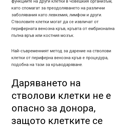
функциите на други клетки в човешкия организъм,
като спомагат за преодоляването на различни
заболявания като левкемия, лимфом и други.
Стволовите клетки могат да се извличат от
периферната венозна кръв, кръвта от ембрионална
пъпна връв или костния мозък.
Най-съвременният метод за дарение на стволови
клетки от периферна венозна кръв е процедура,
подобна на тази за кръводаряване.
Даряването на
стволови клетки не е
опасно за донора,
защото клетките се