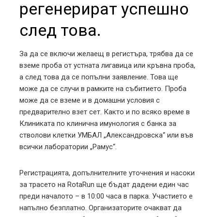
регенерират успешно
след това.
За да се включи желаещ в регистъра, трябва да се
вземе проба от устната лигавица или кръвна проба,
а след това да се попълни заявление. Това ще
може да се случи в рамките на събитието. Проба
може да се вземе и в домашни условия с
предварително взет сет. Както и по всяко време в
Клиниката по клинична имунология с банка за
стволови клетки УМБАЛ „Александровска“ или във
всички лаборатории „Рамус“.
Регистрацията, допълнителните уточнения и насоки
за трасето на RotaRun ще бъдат дадени един час
преди началото – в 10:00 часа в парка. Участието е
напълно безплатно. Организаторите очакват да