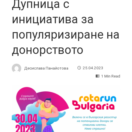
Дупница с
инициатива за
популяризиране на
донорството
Десислава Панайотова
25.04.2023
1 Min Read
ebook
ter