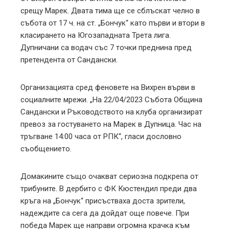
срещу Марек. Двата тима ще се сблъскат челно в
l
събота от 17 ч. на ст. „Бончук“ като първи и втори в
класирането на Югозападната Трета лига.
Дупничани са водач със 7 точки преднина пред
претендента от Сандански.
Организацията сред феновете на Вихрен върви в
социалните мрежи. „На 22/04/2023 Събота Община
Сандански и Ръководството на клуба организират
превоз за гостуването на Марек в Дупница. Час на
тръгване 14:00 часа от РПК“, гласи дословно
съобщението.
Домакините също очакват сериозна подкрепа от
трибуните. В дербито с ФК Кюстендил преди два
кръга на „Бончук“ присъстваха доста зрители,
надеждите са сега да дойдат още повече. При
победа Марек ще направи огромна крачка към