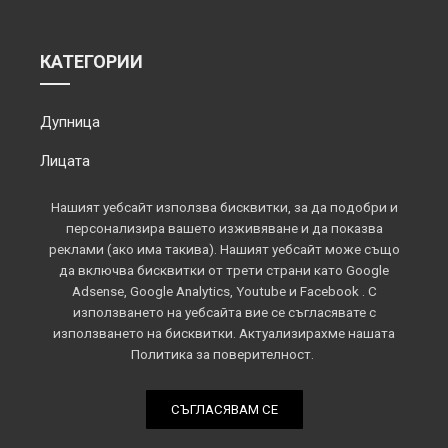
КАТЕГОРИИ
Дупница
Лицата
Обектив
Нашият уебсайт използва бисквитки, за да подобри и
персонализира вашето изживяване и да показва
Околията
реклами (ако има такива). Нашият уебсайт може също
да включва бисквитки от трети страни като Google
Площадът
Adsense, Google Analytics, Youtube и Facebook . С
използването на уебсайта вие се съгласявате с
Спорт
използването на бисквитки. Актуализирахме нашата
Политика за поверителност.
СЪГЛАСЯВАМ СЕ
Всички права запазени © 2022