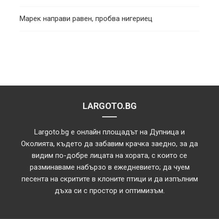
Марек направи равен, пробва нигериец
LARGOTO.BG
Largoto.bg е онлайн площадът на Дупница и
Околията, където да забавим крачка заедно, за да
видим по-добре лицата на хората, с които се
разминаваме набързо в ежедневието; да чуем
песента на скритите в клоните птици и да изпълним
дъха си с простор и оптимизъм.