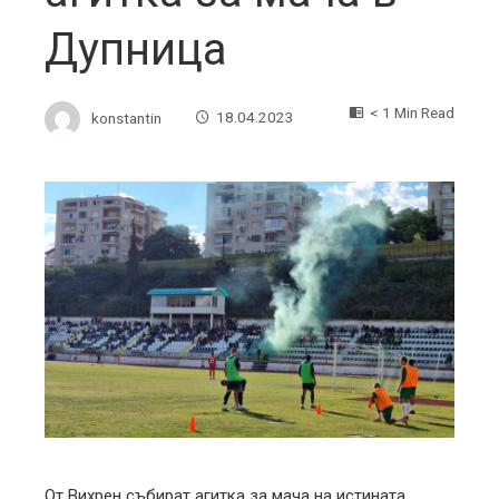
Дупница
< 1 Min Read
konstantin
18.04.2023
ebook
ter
edIn
erest
mbleupon
От Вихрен събират агитка за мача на истината