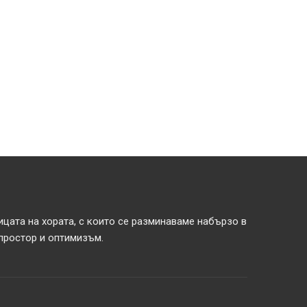
ицата на хората, с които се разминаваме набързо в
 простор и оптимизъм.