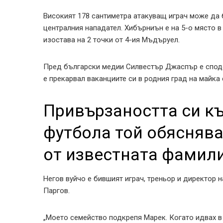
Високият 178 сантиметра атакуващ играч може да б
централния нападател. Хибърниън е на 5-о място в
изостава на 2 точки от 4-ия Мъдъруел.
Пред български медии Силвестър Джаспър е сподел
е прекарвал ваканциите си в родния град на майка 
Привързаността си к
футбола той обяснява
от известната фамили
Негов вуйчо е бившият играч, треньор и директор 
Паргов.
„Моето семейство подкрепя Марек. Когато идвах в 