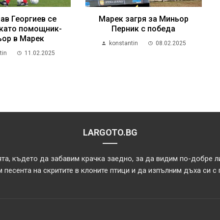
ав Георгиев се
Марек загря за Миньор
като помощник-
Перник с победа
ьор в Марек
konstantin
08.02.2025
tin
11.02.2025
LARGOTO.BG
та, където да забавим крачка заедно, за да видим по-добре л
 песента на скритите в клоните птици и да изпълним дъха си с