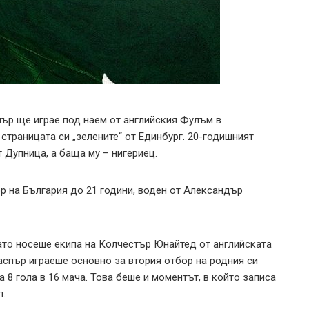
р ще играе под наем от английския Фулъм в
траницата си „зелените“ от Единбург. 20-годишният
 Дупница, а баща му – нигериец.
 на България до 21 години, воден от Александър
ато носеше екипа на Колчестър Юнайтед от английската
аспър играеше основно за втория отбор на родния си
 8 гола в 16 мача. Това беше и моментът, в който записа
п.