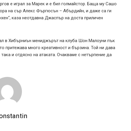
ргов е играл за Марек и е бил голмайстор. Баща му Сашо
бора на сър Алекс Фъргюсън – Абърдийн, и даже са ги
нхен“, каза неотдавна Джаспър на доста приличен
нал в Хибърниън мениджърът на клуба Шон Малоуни пък
йто притежава много креативност и бързина. Той ни дава
 така и отдясно на атаката. Очакваме с нетърпение да
onstantin