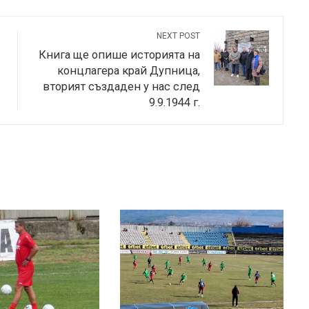
NEXT POST
Книга ще опише историята на
концлагера край Дупница,
вторият създаден у нас след
9.9.1944 г.