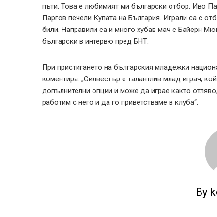
пъти. Това е любимият ми български отбор. Иво Па
Паргов печели Купата на България. Играли са с от
били. Направили са и много хубав мач с Байерн Мю
български в интервю пред БНТ.
При пристигането на българския младежки нацио
коментира: „Силвестър е талантлив млад играч, ко
допълнителни опции и може да играе както отляво,
работим с него и да го приветстваме в клуба“.
By k