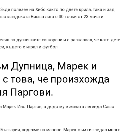
ъде полезен на Хибс както по двете крила, така и зад
 шотландската Висша лига с 30 точки от 23 мача и
ял за дупнишките си корени и е разказвал, че като дете
си, където е играл и футбол.
ъм Дупница, Марек и
 с това, че произхожда
я Паргови.
на Марек Иво Паргов, а дядо му е живата легенда Сашо
България, ходехме на мачове. Марек съм ги гледал много