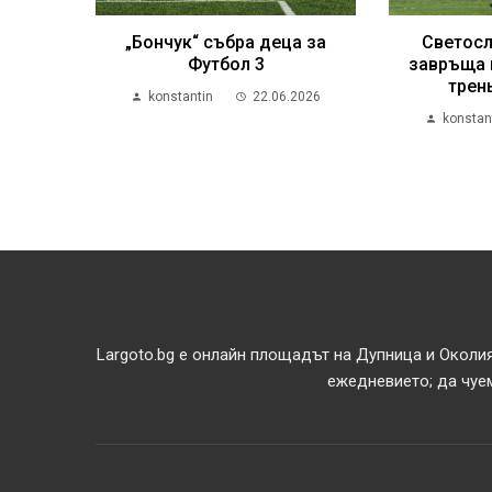
„Бончук“ събра деца за
Светосл
Футбол 3
завръща 
трен
konstantin
22.06.2026
konstan
Largoto.bg е онлайн площадът на Дупница и Околия
ежедневието; да чуем