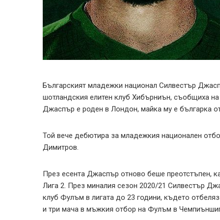
Българският младежки национал Силвестър Джаспъ
шотландския елитен клуб Хибърниън, съобщиха на с
Джаспър е роден в Лондон, майка му е българка от
Той вече дебютира за младежкия национален отбор
Димитров.
През есента Джаспър отново беше преотстъпен, к
Лига 2. През миналия сезон 2020/21 Силвестър Дж
клуб Фулъм в лигата до 23 години, където отбеляза
и три мача в мъжкия отбор на Фулъм в Чемпиънши