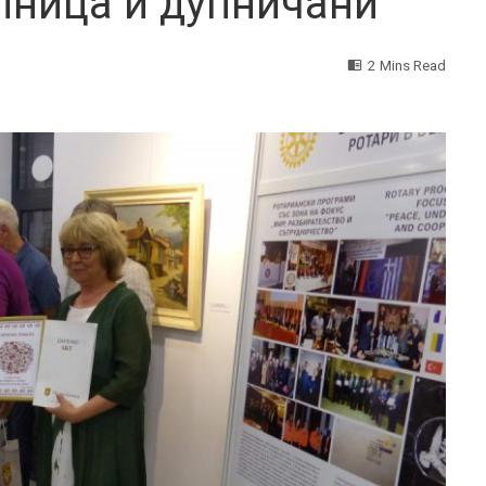
пница и дупничани
2 Mins Read