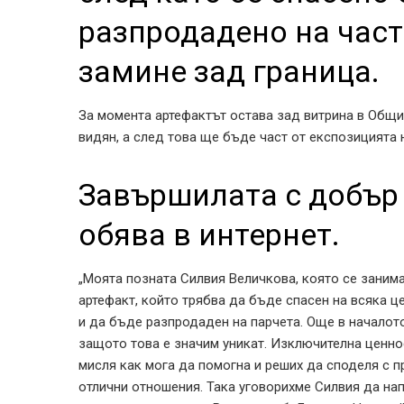
разпродадено на част
замине зад граница.
За момента артефактът остава зад витрина в Общ
видян, а след това ще бъде част от експозицията 
Завършилата с добър 
обява в интернет.
„Моята позната Силвия Величкова, която се занима
артефакт, който трябва да бъде спасен на всяка ц
и да бъде разпродаден на парчета. Още в началото 
защото това е значим уникат. Изключителна ценнос
мисля как мога да помогна и реших да споделя с п
отлични отношения. Така уговорихме Силвия да на