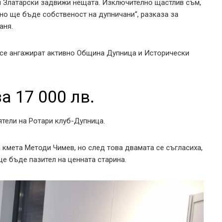
й Златарски задвижи нещата. Изключително щастлив съм,
лно ще бъде собственост на дупничани“, разказа за
баня.
 се ангажират активно Община Дупница и Исторически
а 17 000 лв.
ятели на Ротари клуб-Дупница.
 кмета Методи Чимев, но след това двамата се съгласиха,
е бъде пазител на ценната старина.