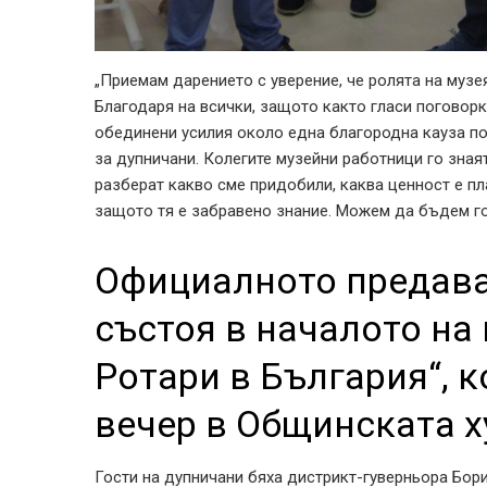
„Приемам дарението с уверение, че ролята на музе
Благодаря на всички, защото както гласи поговорк
обединени усилия около една благородна кауза пост
за дупничани. Колегите музейни работници го зная
разберат какво сме придобили, каква ценност е п
защото тя е забравено знание. Можем да бъдем гор
Официалното предава
състоя в началото на 
Ротари в България“, к
вечер в Общинската х
Гости на дупничани бяха дистрикт-гуверньора Бо