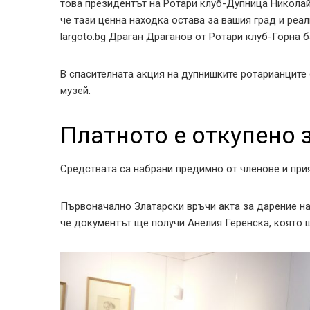
това президентът на Ротари клуб-Дупница Никола
че тази ценна находка остава за вашия град и реа
largoto.bg Драган Драганов от Ротари клуб-Горна 
В спасителната акция на дупнишките ротарианците
музей.
Платното е откупено з
Средствата са набрани предимно от членове и при
Първоначално Златарски връчи акта за дарение на
че документът ще получи Анелия Геренска, която щ