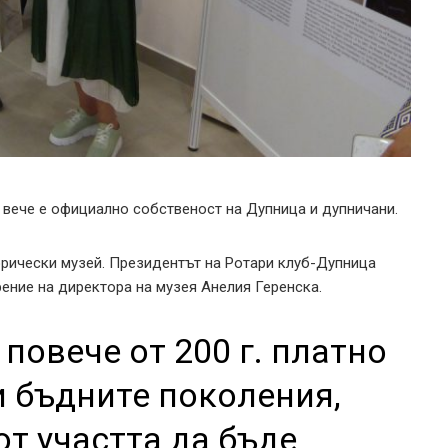
 вече е официално собственост на Дупница и дупничани.
рически музей. Президентът на Ротари клуб-Дупница
ение на директора на музея Анелия Геренска.
повече от 200 г. платно
и бъдните поколения,
от участта да бъде