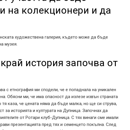
и на колекционери и да
инската художествена галерия, където може да бъде
на музея.
край история започва от
ва с етнография ми сподели, че е попаднала на уникален
ена. Обясни ми, че има опасност да излезе извън страната
тя каза, че цената няма да бъде малка, но ще си струва,
т за историята и културата на Дупница. Започнах да
риятелите от Ротари клуб-Дупница. С тях винаги сме имали
прави презентацията пред тях и семенцето покълна. След