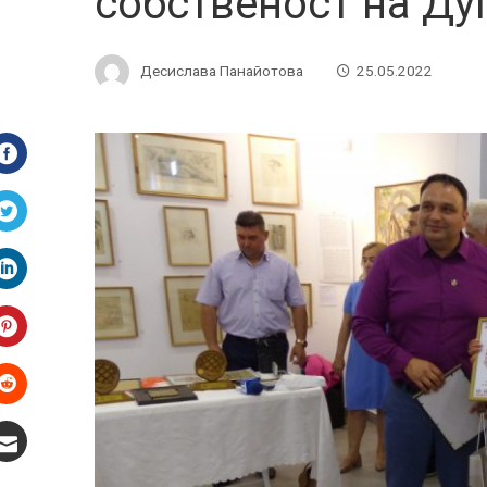
собственост на Ду
Десислава Панайотова
25.05.2022
Facebook
Twitter
LinkedIn
Pinterest
Stumbleupon
Email