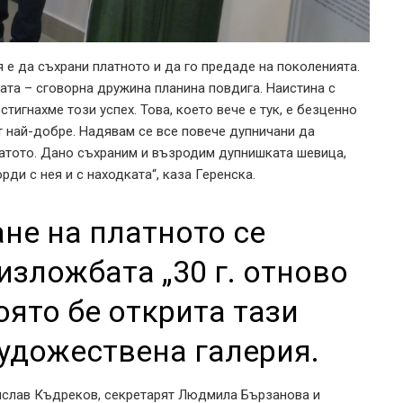
я е да съхрани платното и да го предаде на поколенията.
ата – сговорна дружина планина повдига. Наистина с
игнахме този успех. Това, което вече е тук, е безценно
т най-добре. Надявам се все повече дупничани да
латото. Дано съхраним и възродим дупнишката шевица,
ди с нея и с находката“, каза Геренска.
не на платното се
изложбата „30 г. отново
оято бе открита тази
удожествена галерия.
рислав Къдреков, секретарят Людмила Бързанова и