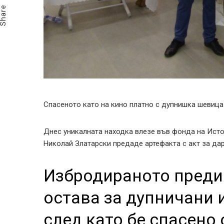
Share
Спасеното като на кино платно с дупнишка шевица
Днес уникалната находка влезе във фонда на Исто
Николай Златарски предаде артефакта с акт за дар
Избродираното преди 
остава за дупничани 
след като бе спасено 