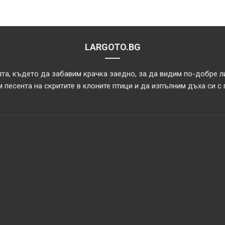
LARGOTO.BG
та, където да забавим крачка заедно, за да видим по-добре л
 песента на скритите в клоните птици и да изпълним дъха си с