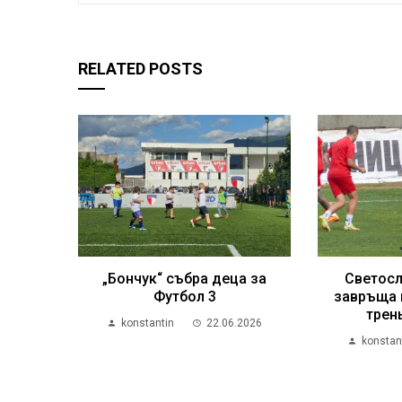
RELATED POSTS
„Бончук“ събра деца за
Светосл
Футбол 3
завръща 
трен
konstantin
22.06.2026
konstan