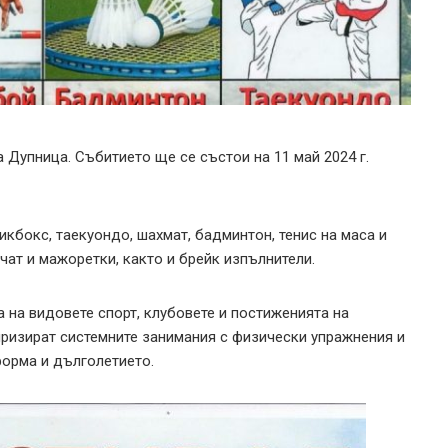
 Дупница. Събитието ще се състои на 11 май 2024 г.
икбокс, таекуондо, шахмат, бадминтон, тенис на маса и
ат и мажоретки, както и брейк изпълнители.
 на видовете спорт, клубовете и постиженията на
яризират системните занимания с физически упражнения и
форма и дълголетието.