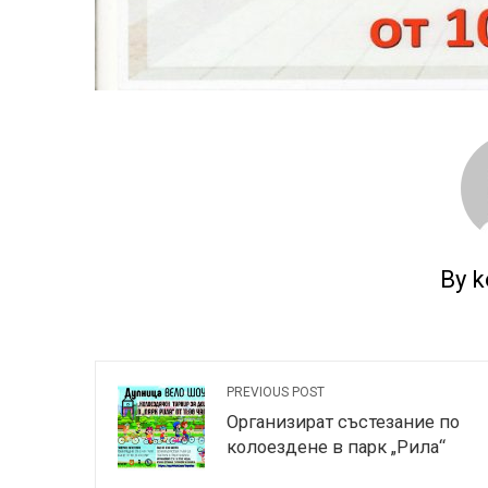
By k
PREVIOUS POST
Организират състезание по
колоездене в парк „Рила“