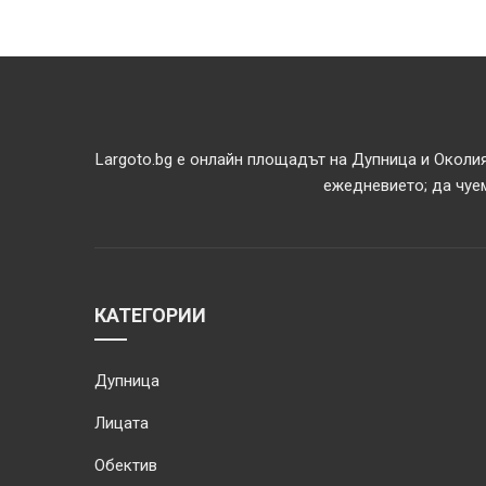
Largoto.bg е онлайн площадът на Дупница и Околия
ежедневието; да чуем
КАТЕГОРИИ
Дупница
Лицата
Обектив