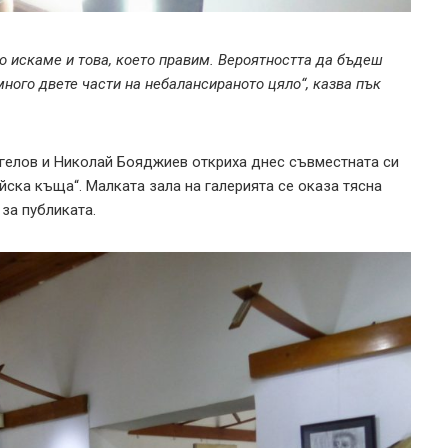
то искаме и това, което правим. Вероятността да бъдеш
ного двете части на небалансираното цяло“, казва пък
гелов и Николай Бояджиев откриха днес съвместната си
йска къща“. Малката зала на галерията се оказа тясна
 за публиката.