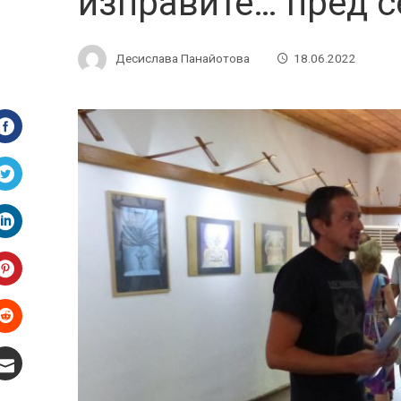
изправите… пред с
Десислава Панайотова
18.06.2022
Facebook
Twitter
LinkedIn
Pinterest
Stumbleupon
Email