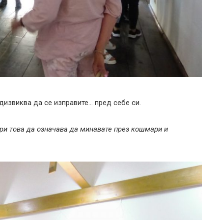
дизвиква да се изправите… пред себе си.
ори това да означава да минавате през кошмари и