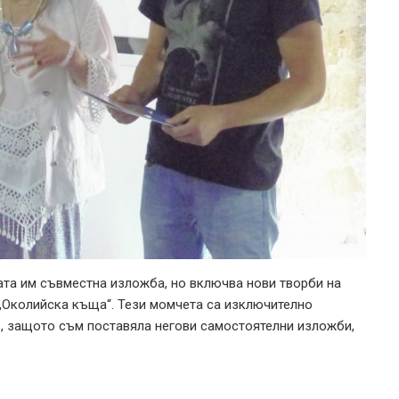
та им съвместна изложба, но включва нови творби на
„Околийска къща“. Тези момчета са изключително
, защото съм поставяла негови самостоятелни изложби,