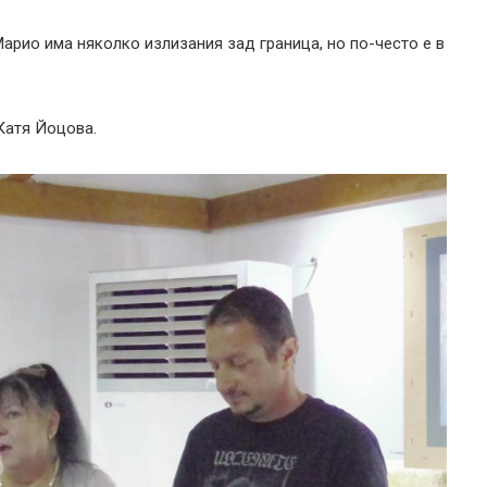
Марио има няколко излизания зад граница, но по-често е в
Катя Йоцова.