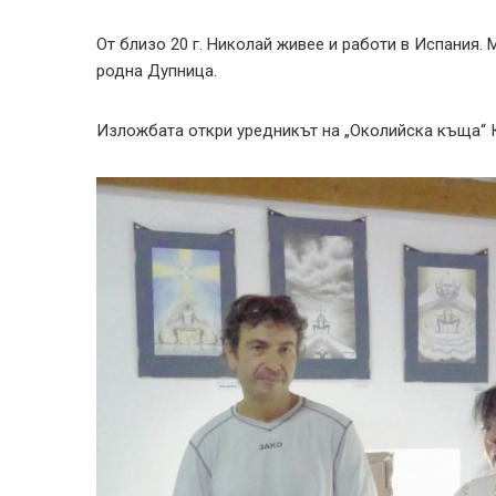
От близо 20 г. Николай живее и работи в Испания. 
родна Дупница.
Изложбата откри уредникът на „Околийска къща“ 