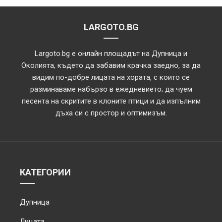
LARGOTO.BG
Largoto.bg е онлайн площадът на Дупница и
Околията, където да забавим крачка заедно, за да
видим по-добре лицата на хората, с които се
разминаваме набързо в ежедневието; да чуем
песента на скритите в клоните птици и да изпълним
дъха си с простор и оптимизъм.
КАТЕГОРИИ
Дупница
Лицата