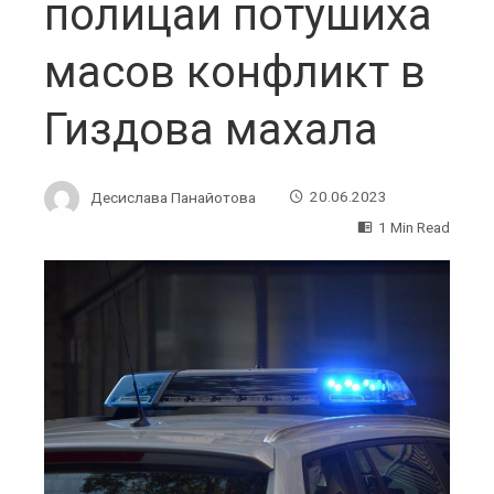
полицаи потушиха
масов конфликт в
Гиздова махала
Десислава Панайотова
20.06.2023
1 Min Read
ebook
ter
edIn