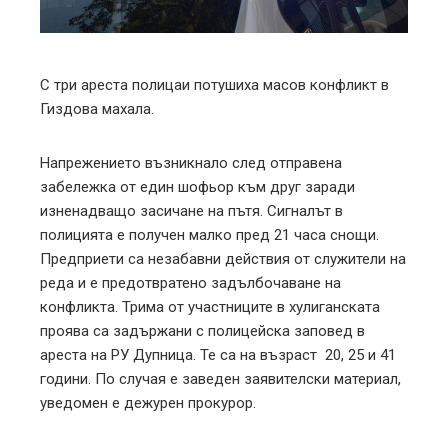
erest
mbleupon
С три ареста полицаи потушиха масов конфликт в
l
Гиздова махала.
Напрежението възникнало след отправена
забележка от един шофьор към друг заради
изненадващо засичане на пътя. Сигналът в
полицията е получен малко пред 21 часа снощи.
Предприети са незабавни действия от служители на
реда и е предотвратено задълбочаване на
конфликта. Трима от участниците в хулиганската
проява са задържани с полицейска заповед в
ареста на РУ Дупница. Те са на възраст 20, 25 и 41
години. По случая е заведен заявителски материал,
уведомен е дежурен прокурор.