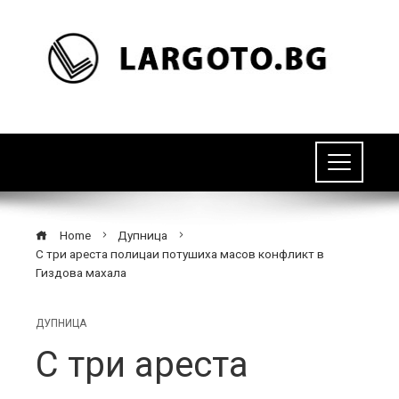
Home
Дупница
С три ареста полицаи потушиха масов конфликт в
Гиздова махала
ДУПНИЦА
С три ареста