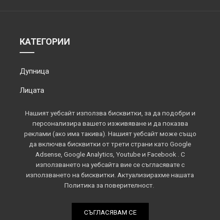
КАТЕГОРИИ
Дупница
Лицата
Обектив
Нашият уебсайт използва бисквитки, за да подобри и
персонализира вашето изживяване и да показва
Околията
реклами (ако има такива). Нашият уебсайт може също
да включва бисквитки от трети страни като Google
Площадът
Adsense, Google Analytics, Youtube и Facebook . С
използването на уебсайта вие се съгласявате с
Спорт
използването на бисквитки. Актуализирахме нашата
Политика за поверителност.
СЪГЛАСЯВАМ СЕ
Всички права запазени © 2022