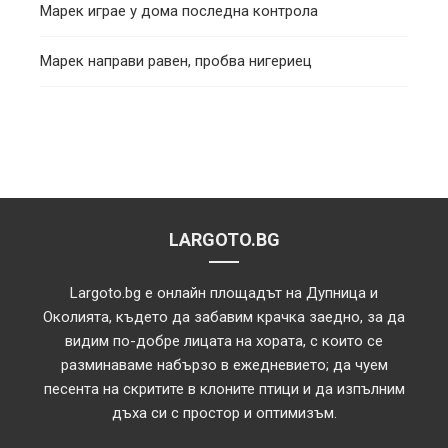
Марек играе у дома последна контрола
Марек направи равен, пробва нигериец
LARGOTO.BG
Largoto.bg е онлайн площадът на Дупница и
Околията, където да забавим крачка заедно, за да
видим по-добре лицата на хората, с които се
разминаваме набързо в ежедневието; да чуем
песента на скритите в клоните птици и да изпълним
дъха си с простор и оптимизъм.