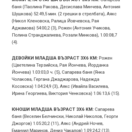
баня (Паолина Ракова, Десислава Минчева, Антония
Шушкова) 52:49,5 мин. (2 грешки в стрелбата), Аякс
(Никол Кленовска, Ралица Йовчевска, Рая
Аджамова) 54:00,2 (3), Рожен (Антония Учикова,
Полина Странджалиева, Розали Минкова), 1.00:08,7
(4).
ДЕВОЙКИ МЛАДША ВЪЗРАСТ 3Х6 КМ:
Рожен
(Цветелина Терзийска, Рая Йончева, Йорданка
Йончева) 1.03:03,0 ч. (5), Сапарева баня (Янка
Чолакова, Гергана Джаджарова, Надежда
Косовска) 1.04:24,9 (3), Аякс (Ивайла Василева,
Ирина Георгиева, Виктория Ченковска) 1.06:13,6 (15).
ЮНОШИ МЛАДША ВЪЗРАСТ 3Х6 КМ:
Сапарева
баня (Веселин Белчински, Николай Николов, Георги
Джоргов) 1.05:20,2 (11), Аякс (Андрей Ночев,
Емануил Маринов, Дениз Чакалов) 1.09:24,2 (13).