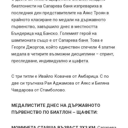
биатлонисти на Сапарева баня изпревариха в
l
последния ден представителите на Аякс Троян в
крайното класиране по медали на държавното
първенство, завършило днес в местността
Бъндерица над Банско. Големият герой на
шампионата също е от Сапарева баня. Това е
Георги Джоргов, който единствен спечели 4 златни
медала в четирите възможни дисциплини – спринт,
преследване, индивидуално и щафета.
С три титли е Ивайло Ковачев от Амбарица. С по
две си тръгнаха Рая Аджамова от Аякс и Биляна
Чавдарова от Стамболово.
МЕДАЛИСТИТЕ ДНЕС НА ДЪРЖАВНОТО
ПЪРВЕНСТВО ПО БИАТЛОН – ЩАФЕТИ:
МОМИЧЕТА СТАРША ВЪЗРАСТ 3Х3 КМ:
Сапарева