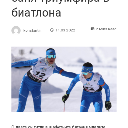
биатлона
2 Mins Read
konstantin
11.03.2022
ebook
ter
edIn
erest
mbleupon
С двете си титли в щафетните бягания младите