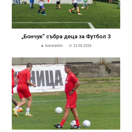
„Бончук“ събра деца за Футбол 3
konstantin
22.06.2026