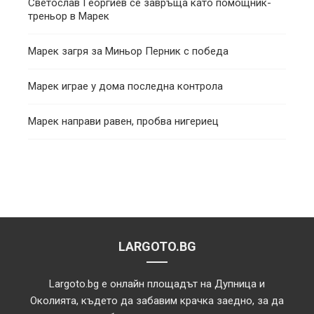
Светослав Георгиев се завръща като помощник-
треньор в Марек
Марек загря за Миньор Перник с победа
Марек играе у дома последна контрола
Марек направи равен, пробва нигериец
LARGOTO.BG
Largoto.bg е онлайн площадът на Дупница и
Околията, където да забавим крачка заедно, за да