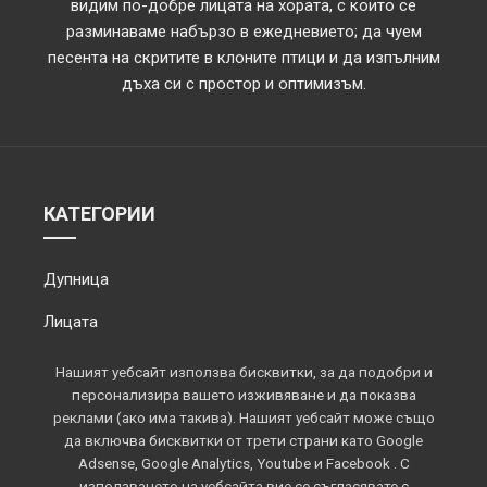
видим по-добре лицата на хората, с които се
разминаваме набързо в ежедневието; да чуем
песента на скритите в клоните птици и да изпълним
дъха си с простор и оптимизъм.
КАТЕГОРИИ
Дупница
Лицата
Обектив
Нашият уебсайт използва бисквитки, за да подобри и
персонализира вашето изживяване и да показва
Околията
реклами (ако има такива). Нашият уебсайт може също
да включва бисквитки от трети страни като Google
Площадът
Adsense, Google Analytics, Youtube и Facebook . С
използването на уебсайта вие се съгласявате с