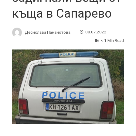
къща в Сапарево
Десислава Панайотова
08.07.2022
< 1 Min Read
ebook
ter
edIn
erest
mbleupon