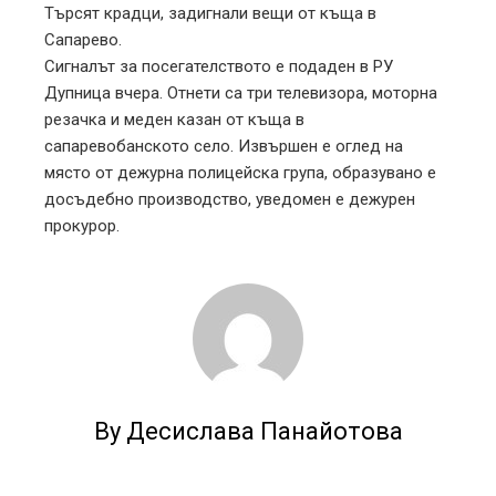
Търсят крадци, задигнали вещи от къща в
l
Сапарево.
Сигналът за посегателството е подаден в РУ
Дупница вчера. Отнети са три телевизора, моторна
резачка и меден казан от къща в
сапаревобанското село. Извършен е оглед на
място от дежурна полицейска група, образувано е
досъдебно производство, уведомен е дежурен
прокурор.
By Десислава Панайотова