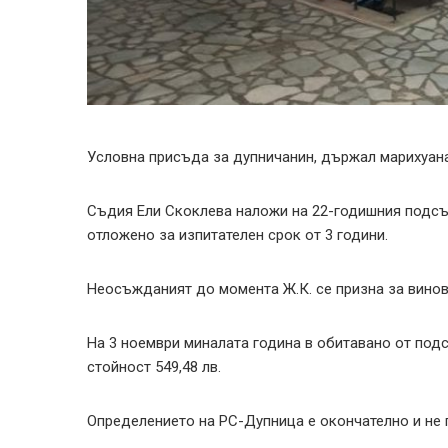
Условна присъда за дупничанин, държал марихуана
Съдия Ели Скоклева наложи на 22-годишния подс
отложено за изпитателен срок от 3 години.
Неосъжданият до момента Ж.К. се призна за винов
На 3 ноември миналата година в обитавано от подсъ
стойност 549,48 лв.
Определението на РС-Дупница е окончателно и не