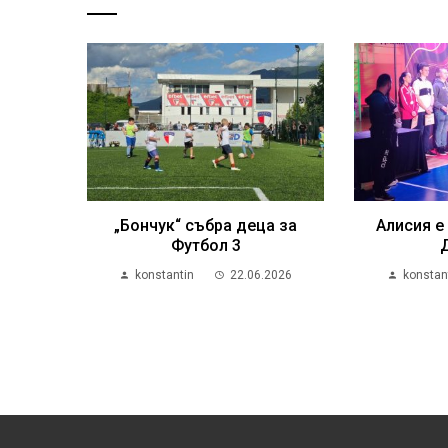
„Бончук“ събра деца за
Алисия е
Футбол 3
konstantin
22.06.2026
konstan