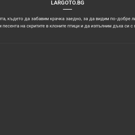
LARGOTO.BG
та, където да забавим крачка заедно, за да видим по-добре л
 песента на скритите в клоните птици и да изпълним дъха си с