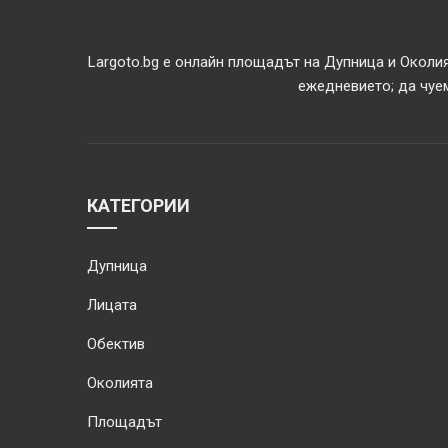
Largoto.bg е онлайн площадът на Дупница и Околия
ежедневието; да чуем
КАТЕГОРИИ
Дупница
Лицата
Обектив
Околията
Площадът