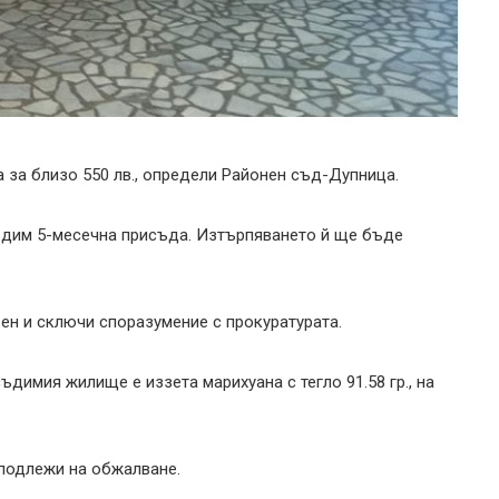
 за близо 550 лв., определи Районен съд-Дупница.
ъдим 5-месечна присъда. Изтърпяването й ще бъде
ен и сключи споразумение с прокуратурата.
димия жилище е иззета марихуана с тегло 91.58 гр., на
 подлежи на обжалване.