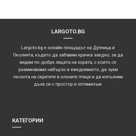
LARGOTO.BG
Largoto.bg е онлайн площадът на Дупница и
Околията, където да забавим крачка заедно, за да
видим по-добре лицата на хората, с които се
разминаваме набързо в ежедневието; да чуем
песента на скритите в клоните птици и да изпълним
дъха си с простор и оптимизъм.
КАТЕГОРИИ