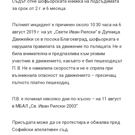
Съдът отне шофьорската книжка на подсъдимата
за срок от 2 г. и 6 месеца.
Пътният инцидент е причинен около 10:30 часа на 6
август 2019 г. на ул. „Свети Иван Рилски“ в Дупница.
Движейки се в посока Благоевград, шофьорката е
нарушила правилата за движение по пътищата. Не е
била внимателна и предпазлива към уязвим
участник в движението, какъвто е бил пешеходецът
П. В. Не е намалила скоростта и не е спряла при
възникнала опасност за движението – пресичащ
пътното платно пешеходец.
П.В. е починал няколко дни по-късно – на 11 август
в МБАЛ „Св. Иван Рилски-2003“.
Присъдата може да се протестира и обжалва пред
Софийски апелативен съд.