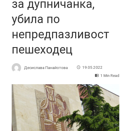
за дупничанка,
убила по
непредпазливост
пешеходец
Десислава Панайотова
19.05.2022
1 Min Read
ebook
ter