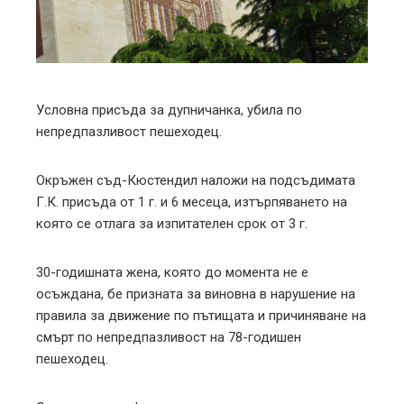
edIn
erest
mbleupon
Условна присъда за дупничанка, убила по
непредпазливост пешеходец.
l
Окръжен съд-Кюстендил наложи на подсъдимата
Г.К. присъда от 1 г. и 6 месеца, изтърпяването на
която се отлага за изпитателен срок от 3 г.
30-годишната жена, която до момента не е
осъждана, бе призната за виновна в нарушение на
правила за движение по пътищата и причиняване на
смърт по непредпазливост на 78-годишен
пешеходец.