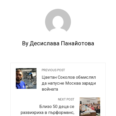
By Десислава Панайотова
PREVIOUS POST
Цветан Соколов обмислял
да напусне Москва заради
войната
NEXT POST
Близо 50 деца се
развихриха в пърформанс,