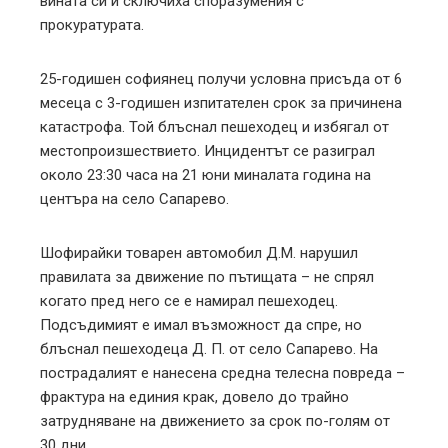
вината си и сключиха споразумения с
прокуратурата.
25-годишен софиянец получи условна присъда от 6
месеца с 3-годишен изпитателен срок за причинена
катастрофа. Той блъснал пешеходец и избягал от
местопроизшествието. Инцидентът се разиграл
около 23:30 часа на 21 юни миналата година на
центъра на село Сапарево.
Шофирайки товарен автомобил Д.М. нарушил
правилата за движение по пътищата – не спрял
когато пред него се е намирал пешеходец.
Подсъдимият е имал възможност да спре, но
блъснал пешеходеца Д. П. от село Сапарево. На
пострадалият е нанесена средна телесна повреда –
фрактура на единия крак, довело до трайно
затрудняване на движението за срок по-голям от
30 дни.