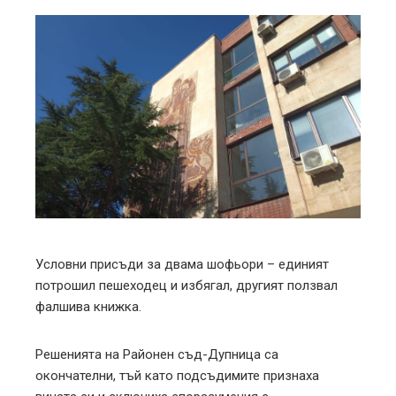
ebook
ter
edIn
erest
mbleupon
Условни присъди за двама шофьори – единият
потрошил пешеходец и избягал, другият ползвал
l
фалшива книжка.
Решенията на Районен съд-Дупница са
окончателни, тъй като подсъдимите признаха