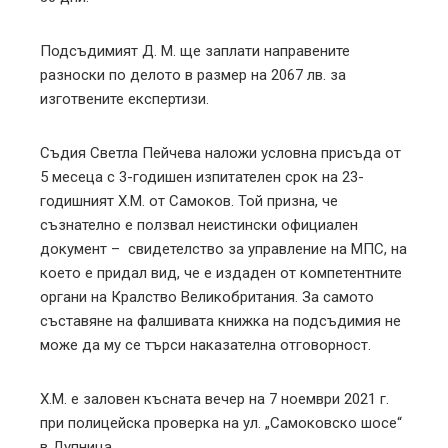
Подсъдимият Д. М. ще заплати направените
разноски по делото в размер на 2067 лв. за
изготвените експертизи.
Съдия Светла Пейчева наложи условна присъда от
5 месеца с 3-годишен изпитателен срок на 23-
годишният Х.М. от Самоков. Той призна, че
съзнателно е ползвал неистински официален
документ – свидетелство за управление на МПС, на
което е придал вид, че е издаден от компетентните
органи на Кралство Великобритания. За самото
съставяне на фалшивата книжка на подсъдимия не
може да му се търси наказателна отговорност.
Х.М. е заловен късната вечер на 7 ноември 2021 г.
при полицейска проверка на ул. „Самоковско шосе“
в Дупница.