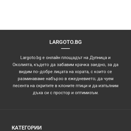
LARGOTO.BG
Largoto.bg е онлайн площадът на Дупница и
Околията, където да забавим крачка заедно, за да
видим по-добре лицата на хората, с които се
разминаваме набързо в ежедневието; да чуем
песента на скритите в клоните птици и да изпълним
дъха си с простор и оптимизъм.
КАТЕГОРИИ