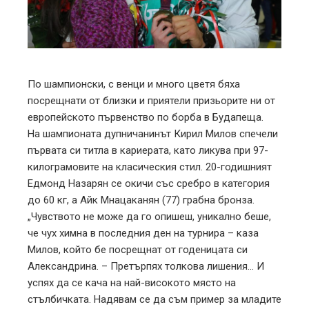
edIn
erest
mbleupon
По шампионски, с венци и много цветя бяха
посрещнати от близки и приятели призьорите ни от
l
европейското първенство по борба в Будапеща.
На шампионата дупничанинът Кирил Милов спечели
първата си титла в кариерата, като ликува при 97-
килограмовите на класическия стил. 20-годишният
Едмонд Назарян се окичи със сребро в категория
до 60 кг, а Айк Мнацаканян (77) грабна бронза.
„Чувството не може да го опишеш, уникално беше,
че чух химна в последния ден на турнира – каза
Милов, който бе посрещнат от годеницата си
Александрина. – Претърпях толкова лишения… И
успях да се кача на най-високото място на
стълбичката. Надявам се да съм пример за младите