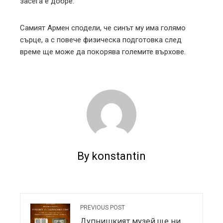
засега е добре.”
Самият Армен сподели, че синът му има голямо
сърце, а с повече физическа подготовка след
време ще може да покорява големите върхове.
By konstantin
PREVIOUS POST
Дупнишкият музей ще ни