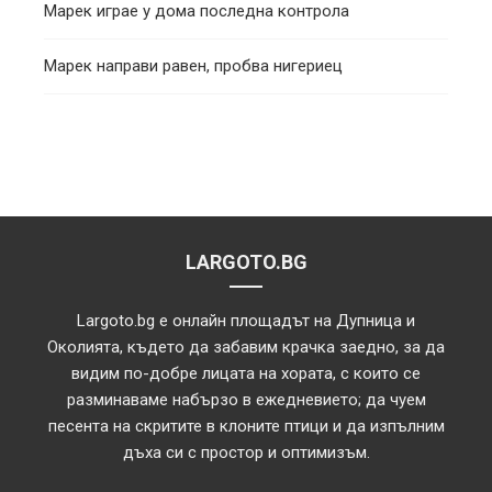
Марек играе у дома последна контрола
Марек направи равен, пробва нигериец
LARGOTO.BG
Largoto.bg е онлайн площадът на Дупница и
Околията, където да забавим крачка заедно, за да
видим по-добре лицата на хората, с които се
разминаваме набързо в ежедневието; да чуем
песента на скритите в клоните птици и да изпълним
дъха си с простор и оптимизъм.