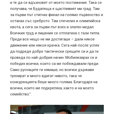
и те да се вдъхновят от моето постижение. Така се
получава, че Будапеща е щастливият ми град. Там
за първи път стигнах финал на голямо първенство и
останах със среброто. Там спечелих и олимпийска
квота, а сега за първи път взех и златен медал.
Всичкия труд и лишения се отплатиха с тази титла.
Преди все нещо не ми достигаше – дали някое
движение или някоя крачка. Сега най-после успях
да подредя добре тактически срещите си и да ги
проведа по най-добрия начин. Мобилизирах се и
победих всички, които са ме побеждавали преди.
Само руснаците ги нямаше, но всички държави
тренират и много вдигат нивото, така че
конкуренцията беше много голяма. Благодаря на
всички, които ме подкрепяха, както и на моето
семейство.”.