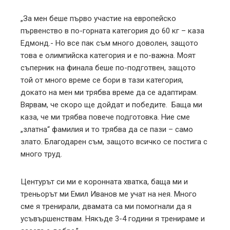
„За мен беше първо участие на европейско
първенство в по-горната категория до 60 кг – каза
Едмонд.- Но все пак съм много доволен, защото
това е олимпийска категория и е по-важна. Моят
съперник на финала беше по-подготвен, защото
той от много време се бори в тази категория,
докато на мен ми трябва време да се адаптирам.
Вярвам, че скоро ще дойдат и победите. Баща ми
каза, че ми трябва повече подготовка. Ние сме
„златна“ фамилия и то трябва да се пази – само
злато. Благодарен съм, защото всичко се постига с
много труд.
Центурът си ми е коронната хватка, баща ми и
треньорът ми Емил Иванов ме учат на нея. Много
сме я тренирали, двамата са ми помогнали да я
усъвършенствам. Някъде 3-4 години я тренираме и