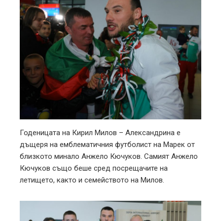
Годеницата на Кирил Милов – Александрина е
дъщеря на емблематичния футболист на Марек от
близкото минало Анжело Кючуков. Самият Анжело
Кючуков също беше сред посрещачите на
летището, както и семейството на Милов.