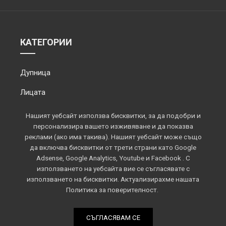
КАТЕГОРИИ
Дупница
Лицата
Обектив
Нашият уебсайт използва бисквитки, за да подобри и
персонализира вашето изживяване и да показва
Околията
реклами (ако има такива). Нашият уебсайт може също
да включва бисквитки от трети страни като Google
Площадът
Adsense, Google Analytics, Youtube и Facebook . С
използването на уебсайта вие се съгласявате с
Спорт
използването на бисквитки. Актуализирахме нашата
Политика за поверителност.
СЪГЛАСЯВАМ СЕ
Всички права запазени © 2022