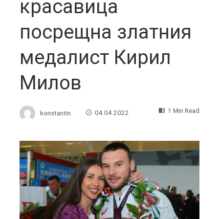
красавица
посрещна златния
медалист Кирил
Милов
1 Min Read
konstantin
04.04.2022
ebook
ter