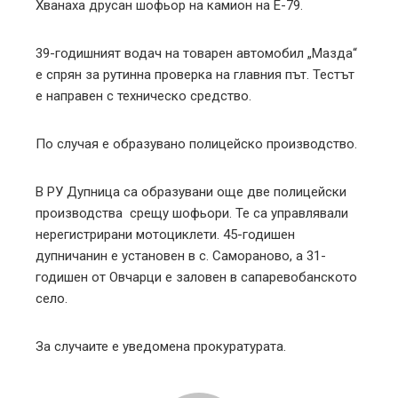
Хванаха друсан шофьор на камион на Е-79.
l
39-годишният водач на товарен автомобил „Мазда“
е спрян за рутинна проверка на главния път. Тестът
е направен с техническо средство.
По случая е образувано полицейско производство.
В РУ Дупница са образувани още две полицейски
производства срещу шофьори. Те са управлявали
нерегистрирани мотоциклети. 45-годишен
дупничанин е установен в с. Самораново, а 31-
годишен от Овчарци е заловен в сапаревобанското
село.
За случаите е уведомена прокуратурата.