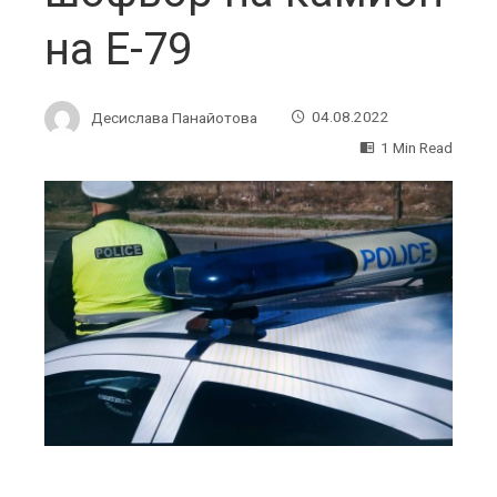
на Е-79
Десислава Панайотова
04.08.2022
1 Min Read
ebook
ter
edIn
erest
mbleupon