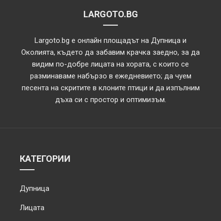
LARGOTO.BG
Largoto.bg е онлайн площадът на Дупница и
Околията, където да забавим крачка заедно, за да
видим по-добре лицата на хората, с които се
разминаваме набързо в ежедневието; да чуем
песента на скритите в клоните птици и да изпълним
дъха си с простор и оптимизъм.
КАТЕГОРИИ
Дупница
Лицата