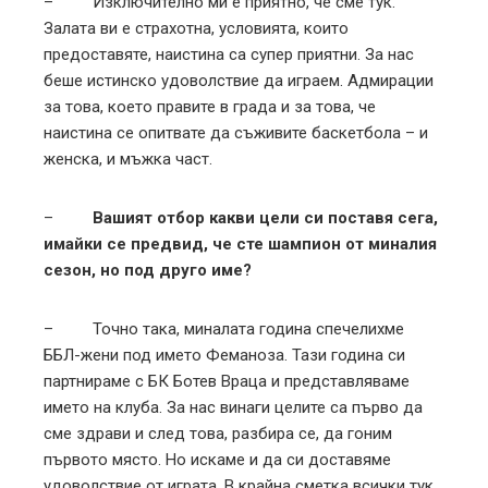
– Изключително ми е приятно, че сме тук.
Залата ви е страхотна, условията, които
предоставяте, наистина са супер приятни. За нас
беше истинско удоволствие да играем. Адмирации
за това, което правите в града и за това, че
наистина се опитвате да съживите баскетбола – и
женска, и мъжка част.
–
Вашият отбор какви цели си поставя сега,
имайки се предвид, че сте шампион от миналия
сезон, но под друго име?
– Точно така, миналата година спечелихме
ББЛ-жени под името Феманоза. Тази година си
партнираме с БК Ботев Враца и представляваме
името на клуба. За нас винаги целите са първо да
сме здрави и след това, разбира се, да гоним
първото място. Но искаме и да си доставяме
удоволствие от играта. В крайна сметка всички тук