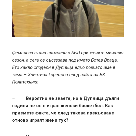
ter
edIn
erest
mbleupon
Феманоза стана шампион в ББЛ при жените миналия
сезон, а сега се състезава под името Ботев Враца.
l
Ето какво сподели в Дупница едно познато име в
тима – Христина Горецова пред сайта на БК
Политехника
–
Вероятно не знаете, но в Дупница дълги
години не се е играл женски баскетбол. Как
приемете факта, че след такова прекъсване
отново играят жени тук?