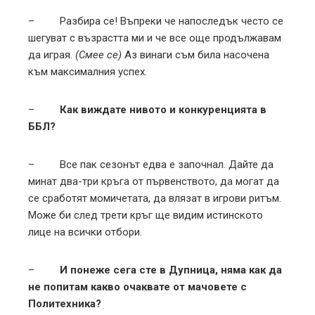
– Разбира се! Въпреки че напоследък често се
шегуват с възрастта ми и че все още продължавам
да играя.
(Смее се)
Аз винаги съм била насочена
към максималния успех.
–
Как виждате нивото и конкуренцията в
ББЛ?
– Все пак сезонът едва е започнал. Дайте да
минат два-три кръга от първенството, да могат да
се сработят момичетата, да влязат в игрови ритъм.
Може би след трети кръг ще видим истинското
лице на всички отбори.
–
И понеже сега сте в Дупница, няма как да
не попитам какво очаквате от мачовете с
Политехника?