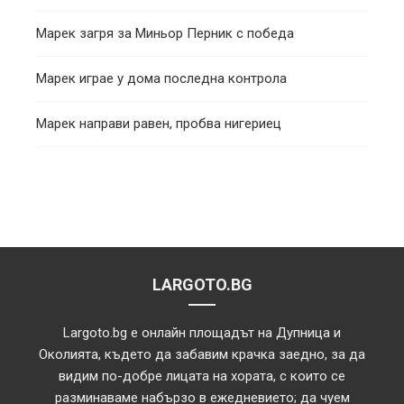
Марек загря за Миньор Перник с победа
Марек играе у дома последна контрола
Марек направи равен, пробва нигериец
LARGOTO.BG
Largoto.bg е онлайн площадът на Дупница и
Околията, където да забавим крачка заедно, за да
видим по-добре лицата на хората, с които се
разминаваме набързо в ежедневието; да чуем