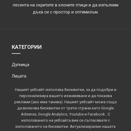
песента на скритите в клоните птици и да изпълним
дъха си с простор и оптимизъм.
КАТЕГОРИИ
Дупница
Лицата
Обектив
Нашият уебсайт използва бисквитки, за да подобри и
персонализира вашето изживяване и да показва
Околията
реклами (ако има такива). Нашият уебсайт може също
да включва бисквитки от трети страни като Google
Площадът
Adsense, Google Analytics, Youtube и Facebook . С
използването на уебсайта вие се съгласявате с
Спорт
използването на бисквитки. Актуализирахме нашата