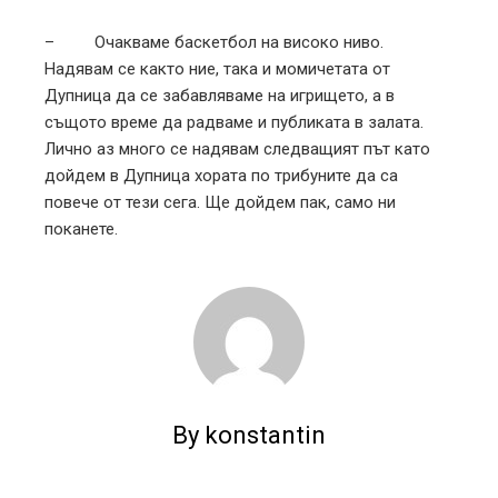
– Очакваме баскетбол на високо ниво.
Надявам се както ние, така и момичетата от
Дупница да се забавляваме на игрището, а в
същото време да радваме и публиката в залата.
Лично аз много се надявам следващият път като
дойдем в Дупница хората по трибуните да са
повече от тези сега. Ще дойдем пак, само ни
поканете.
By konstantin