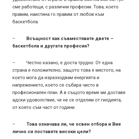
сме работещи, с различни професии. Това, което
правим, наистина го правим от любов към
баскетбола.
–
Всъщност как съвместявате двете –
баскетбола и другата професия?
– Честно казано, е доста трудно. От една
страна е положително, защото това е мястото, на
което мога да изразходвам енергията и
напрежението, което се събира чисто в
професионален план. А в същото време ми доставя
адски удоволствие, че не се отделям от гилдията,
от която съм част от години.
–
Това означава ли, че освен отбора и Вие
лично си поставяте високи цели?