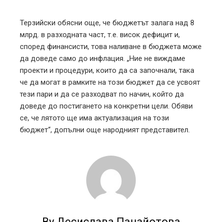
Терзийски обясни още, че бюджетът залага над 8
млрд. в разходната част, т.е. висок дефицит и,
според финансисти, това наливане в бюджета може
да доведе само до инфлация. „Ние не виждаме
проекти и процедури, които да са започнали, така
че да могат в рамките на този бюджет да се усвоят
тези пари и да се разходват по начин, който да
доведе до постигането на конкретни цели. Обяви
се, че лятото ще има актуализация на този
бюджет“, допълни още народният представител.
By Десислава Панайотова