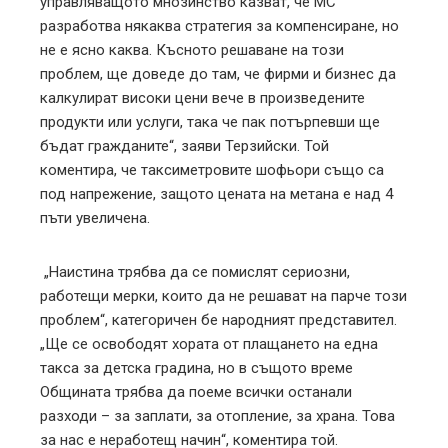
управляващото мнозинство казват, че МС
разработва някаква стратегия за компенсиране, но
не е ясно каква. Късното решаване на този
проблем, ще доведе до там, че фирми и бизнес да
калкулират високи цени вече в произведените
продукти или услуги, така че пак потърпевши ще
бъдат гражданите“, заяви Терзийски. Той
коментира, че таксиметровите шофьори също са
под напрежение, защото цената на метана е над 4
пъти увеличена.
„Наистина трябва да се помислят сериозни,
работещи мерки, които да не решават на парче този
проблем“, категоричен бе народният представител.
„Ще се освободят хората от плащането на една
такса за детска градина, но в същото време
Общината трябва да поеме всички останали
разходи – за заплати, за отопление, за храна. Това
за нас е неработещ начин“, коментира той.