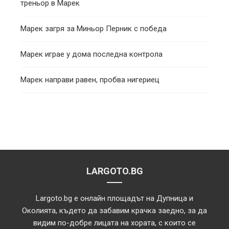
треньор в Марек
Марек загря за Миньор Перник с победа
Марек играе у дома последна контрола
Марек направи равен, пробва нигериец
LARGOTO.BG
Largoto.bg е онлайн площадът на Дупница и
Околията, където да забавим крачка заедно, за да
видим по-добре лицата на хората, с които се