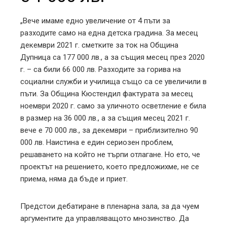
„Вече имаме едно увеличение от 4 пъти за
разходите само на една детска градина. За месец
декември 2021 г. сметките за ток на Община
Дупница са 177 000 лв., а за същия месец през 2020
г. – са били 66 000 лв. Разходите за горива на
социални служби и училища също са се увеличили в
пъти. За Община Кюстендил фактурата за месец
ноември 2020 г. само за уличното осветление е била
в размер на 36 000 лв., а за същия месец 2021 г.
вече е 70 000 лв., за декември – приблизително 90
000 лв. Наистина е един сериозен проблем,
решаването на който не търпи отлагане. Но ето, че
проектът на решението, което предложихме, не се
приема, няма да бъде и приет.
Предстои дебатиране в пленарна зала, за да чуем
аргументите да управляващото мнозинство. Да