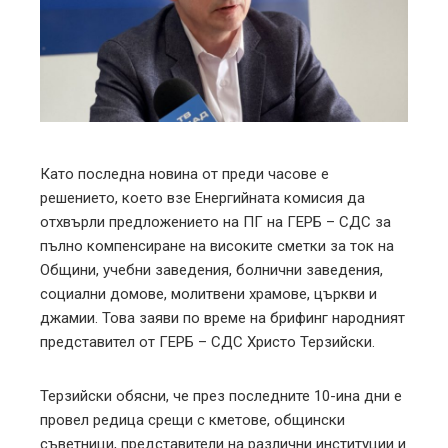
ter
edIn
erest
mbleupon
Като последна новина от преди часове е
решението, което взе Енергийната комисия да
l
отхвърли предложението на ПГ на ГЕРБ – СДС за
пълно компенсиране на високите сметки за ток на
Общини, учебни заведения, болнични заведения,
социални домове, молитвени храмове, църкви и
джамии. Това заяви по време на брифинг народният
представител от ГЕРБ – СДС Христо Терзийски.
Терзийски обясни, че през последните 10-ина дни е
провел редица срещи с кметове, общински
съветници, представители на различни институции и