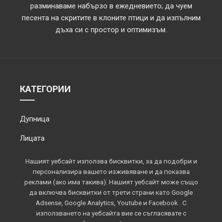
разминаваме набързо в ежедневието; да чуем
песента на скритите в клоните птици и да изпълним
дъха си с простор и оптимизъм.
КАТЕГОРИИ
Дупница
Лицата
Обектив
Нашият уебсайт използва бисквитки, за да подобри и
персонализира вашето изживяване и да показва
Околията
реклами (ако има такива). Нашият уебсайт може също
да включва бисквитки от трети страни като Google
Площадът
Adsense, Google Analytics, Youtube и Facebook . С
използването на уебсайта вие се съгласявате с
Спорт