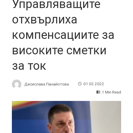
Управляващите
отхвърлиха
компенсациите за
високите сметки
за ток
Десислава Панайотова
01.02.2022
1 Min Read
ebook