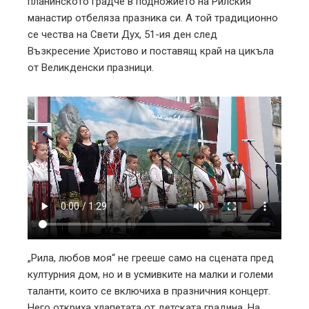
планинското градче в подножието на Рилския
манастир отбеляза празника си. А той традиционно
се чества на Свети Дух, 51-ия ден след
Възкресение Христово и поставящ край на цикъла
от Великденски празници.
„Рила, любов моя“ не грееше само на сцената пред
културния дом, но и в усмивките на малки и големи
таланти, които се включиха в празничния концерт.
Него откриха хлапетата от детската градина. На