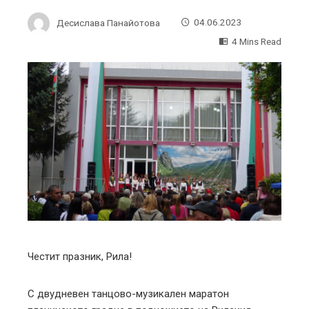
Десислава Панайотова
04.06.2023
4 Mins Read
ebook
ter
edIn
erest
mbleupon
Честит празник, Рила!
l
С двудневен танцово-музикален маратон