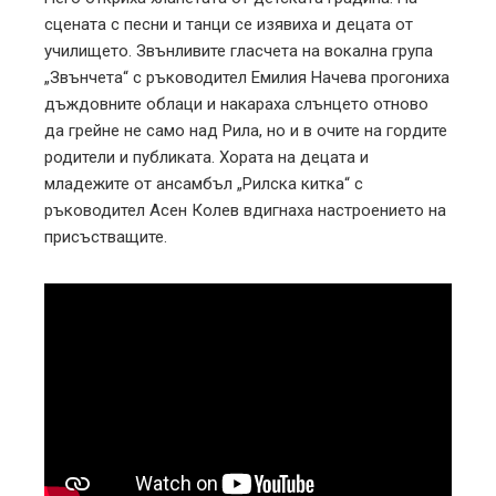
сцената с песни и танци се изявиха и децата от
училището. Звънливите гласчета на вокална група
„Звънчета“ с ръководител Емилия Начева прогониха
дъждовните облаци и накараха слънцето отново
да грейне не само над Рила, но и в очите на гордите
родители и публиката. Хората на децата и
младежите от ансамбъл „Рилска китка“ с
ръководител Асен Колев вдигнаха настроението на
присъстващите.