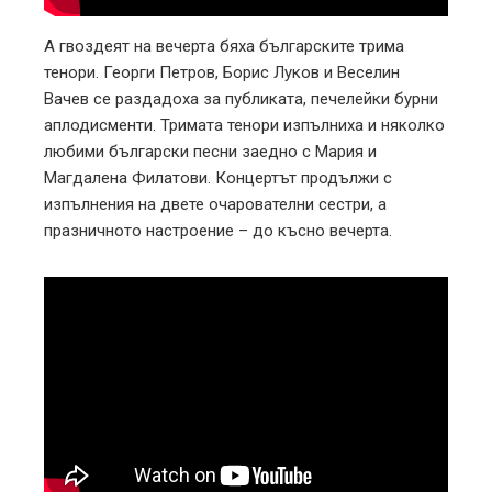
А гвоздеят на вечерта бяха българските трима
тенори. Георги Петров, Борис Луков и Веселин
Вачев се раздадоха за публиката, печелейки бурни
аплодисменти. Тримата тенори изпълниха и няколко
любими български песни заедно с Мария и
Магдалена Филатови. Концертът продължи с
изпълнения на двете очарователни сестри, а
празничното настроение – до късно вечерта.