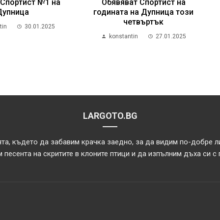
 Спортист №1 на
Обявяват Спортист на
Дупница
годината на Дупница този
четвъртък
tin
30.01.2025
konstantin
27.01.2025
LARGOTO.BG
та, където да забавим крачка заедно, за да видим по-добре л
 песента на скритите в клоните птици и да изпълним дъха си с