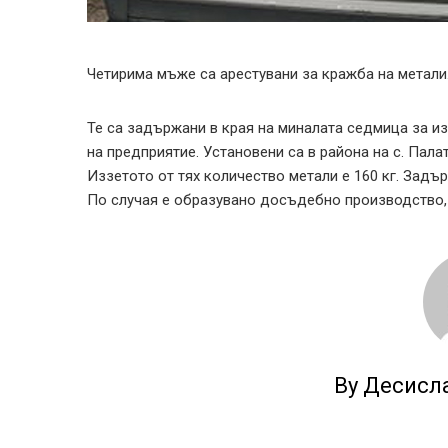
Четирима мъже са арестувани за кражба на метали
Те са задържани в края на миналата седмица за 
на предприятие. Установени са в района на с. Пала
Иззетото от тях количество метали е 160 кг. Задър
По случая е образувано досъдебно производство,
By Десисл