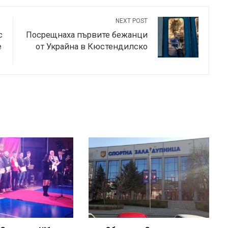
NEXT POST
с
Посрещнаха първите бежанци
е
от Украйна в Кюстендилско