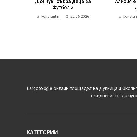
„Бончук“ събра деца за
Алисия е
Футбол 3
konstantin
22.06.2026
konstan
Largoto.bg е онлайн площадът на Дупница и Околия
ежедневието; да чуем
КАТЕГОРИИ