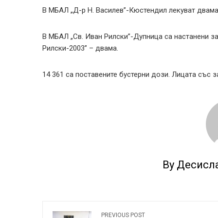
В МБАЛ „Д-р Н. Василев”-Кюстендил лекуват двама 
В МБАЛ „Св. Иван Рилски”-Дупница са настанени за
Рилски-2003” – двама.
14 361 са поставените бустерни дози. Лицата със 
By Десисл
PREVIOUS POST