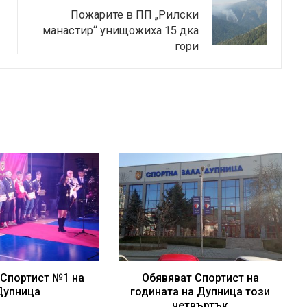
Пожарите в ПП „Рилски
манастир“ унищожиха 15 дка
гори
 Спортист №1 на
Обявяват Спортист на
Дупница
годината на Дупница този
четвъртък