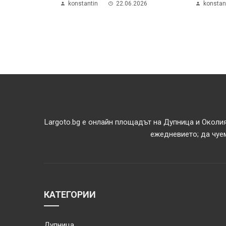
konstantin
22.06.2026
konstan
Largoto.bg е онлайн площадът на Дупница и Околия
ежедневието; да чуем
КАТЕГОРИИ
Дупница