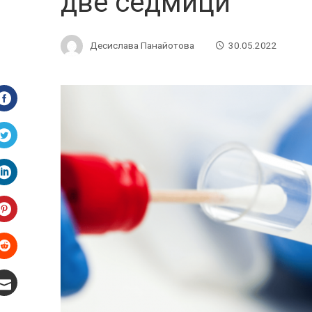
две седмици
Десислава Панайотова
30.05.2022
Facebook
Twitter
LinkedIn
Pinterest
Stumbleupon
Email