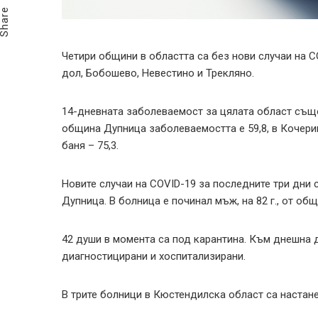
Share
Четири общини в областта са без нови случаи на 
дол, Бобошево, Невестино и Трекляно.
14-дневната заболеваемост за цялата област също 
община Дупница заболеваемостта е 59,8, в Кочерино
баня – 75,3.
Новите случаи на COVID-19 за последните три дни с
Дупница. В болница е починал мъж, на 82 г., от о
42 души в момента са под карантина. Към днешна д
диагностицирани и хоспитализирани.
В трите болници в Кюстендилска област са настан