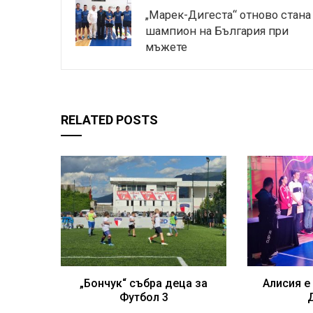
„Марек-Дигеста“ отново стана
шампион на България при
мъжете
RELATED POSTS
„Бончук“ събра деца за
Алисия е
Футбол 3