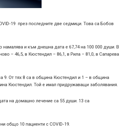
COVID-19 през последните две седмици. Това са Бобов
намалява и към днешна дата е 67,74 на 100 000 души. В
во – 46,5, в Кюстендил – 86,1, в Рила – 81,0, в Сапарева
а 9. От тях 8 са в община Кюстендил и 1 – в община
бщина Кюстендил. Той е имал придружаващи заболявания.
ата на домашно лечение са 55 души. 13 са
ени общо 10 пациенти с COVID-19.