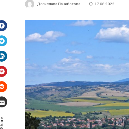
Десислава Панайотова
17.08.2022
Facebook
Twitter
LinkedIn
Pinterest
Stumbleupon
Email
Share