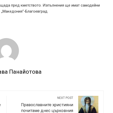
лощада пред кметството. Изпълнения ще имат самодейни
р „Македония“-Благоевград.
ава Панайотова
NEXT POST
е
Православните християни
почитаме днес църковния