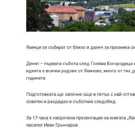
Яхинци се събират от близо и далеч за празника си
Денят – първата събота след Голяма Богородица е
идеята е всички родове от Яхиново, много от тях „
годината.
Подготовката ще започне още в петък с най-отгов
осветен и раздаден в съботния следобед.
За 17 часа е насрочена презентация на книгата „Я
писател Иван Грънчаров.