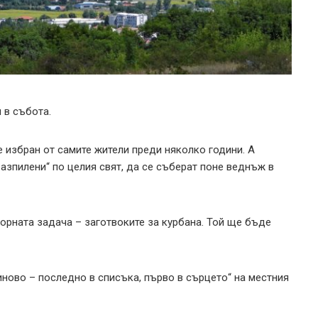
 в събота.
 избран от самите жители преди няколко години. А
разпилени“ по целия свят, да се съберат поне веднъж в
орната задача – заготвоките за курбана. Той ще бъде
хиново – последно в списъка, първо в сърцето“ на местния