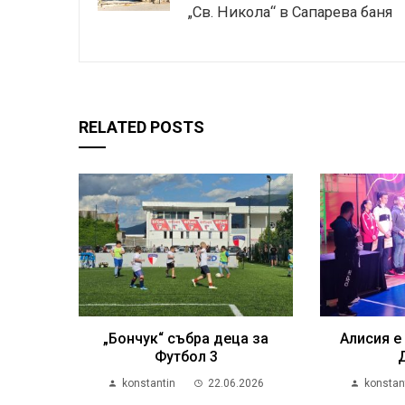
„Св. Никола“ в Сапарева баня
RELATED POSTS
„Бончук“ събра деца за
Алисия е
Футбол 3
konstantin
22.06.2026
konstan