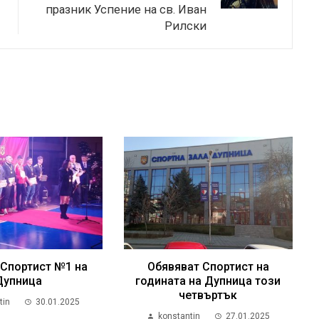
празник Успение на св. Иван
Рилски
 Спортист №1 на
Обявяват Спортист на
Дупница
годината на Дупница този
четвъртък
tin
30.01.2025
konstantin
27.01.2025