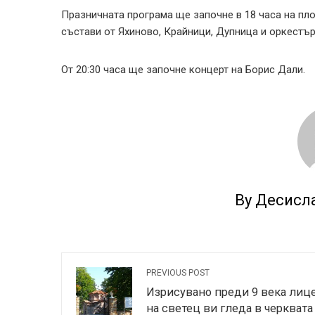
Празничната програма ще започне в 18 часа на п
състави от Яхиново, Крайници, Дупница и оркестъ
От 20:30 часа ще започне концерт на Борис Дали.
By Десисл
PREVIOUS POST
Изрисувано преди 9 века лиц
на светец ви гледа в черквата