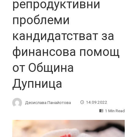
репродуктивни
проблеми
кандидатстват за
финансова помощ
от Община
Дупница
Десислава Панайотова
14.09.2022
1 Min Read
ebook