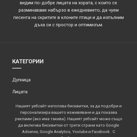
видим по-добре лицата на хората, с които се
разминаваме набързо в ежедневието; да чуем
песента на скритите в клоните птици и да изпълним
дъха си с простор и оптимизъм.
КАТЕГОРИИ
Дупница
Лицата
Обектив
Нашият уебсайт използва бисквитки, за да подобри и
персонализира вашето изживяване и да показва
Околията
реклами (ако има такива). Нашият уебсайт може също
да включва бисквитки от трети страни като Google
Площадът
Adsense, Google Analytics, Youtube и Facebook . С