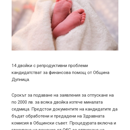
ter
edIn
erest
mbleupon
14 двойки с репродуктивни проблеми
кандидатстват за финансова помощ от Община
l
Дупница.
Срокът за подаване на заявления за отпускане на
по 2000 лв. за всяка двойка изтече миналата
седмица. Предстои документите на кандидатите да
бъдат обработени и предадени на Здравната
комисия в Общински съвет. Процедурата включа и
гласуване на решение от ОбС за отпускане на