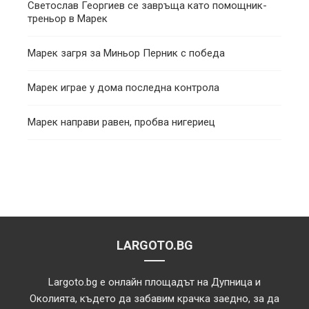
Светослав Георгиев се завръща като помощник-
треньор в Марек
Марек загря за Миньор Перник с победа
Марек играе у дома последна контрола
Марек направи равен, пробва нигериец
LARGOTO.BG
Largoto.bg е онлайн площадът на Дупница и
Околията, където да забавим крачка заедно, за да