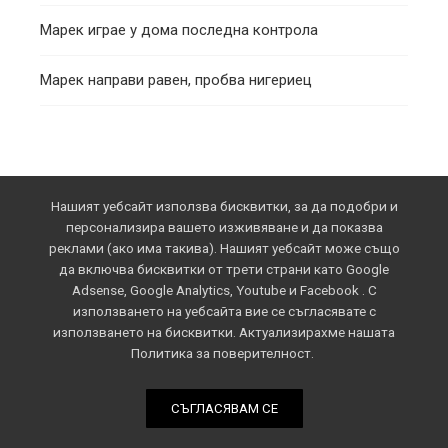
Марек играе у дома последна контрола
Марек направи равен, пробва нигериец
Нашият уебсайт използва бисквитки, за да подобри и
персонализира вашето изживяване и да показва
реклами (ако има такива). Нашият уебсайт може също
LARGOTO.BG
да включва бисквитки от трети страни като Google
Adsense, Google Analytics, Youtube и Facebook . С
използването на уебсайта вие се съгласявате с
Largoto.bg е онлайн площадът на Дупница и
използването на бисквитки. Актуализирахме нашата
Околията, където да забавим крачка заедно, за да
Политика за поверителност.
видим по-добре лицата на хората, с които се
разминаваме набързо в ежедневието; да чуем
песента на скритите в клоните птици и да изпълним
СЪГЛАСЯВАМ СЕ
дъха си с простор и оптимизъм.