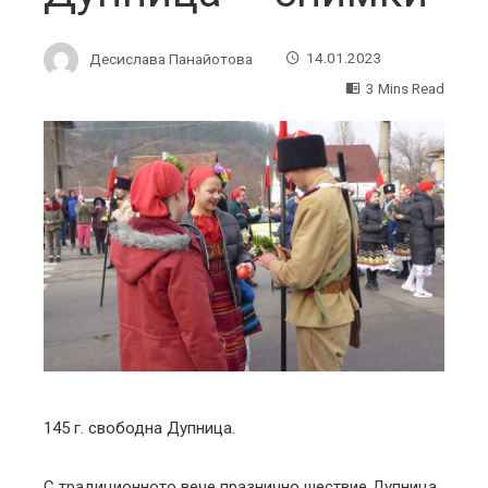
Десислава Панайотова
14.01.2023
3 Mins Read
ebook
ter
edIn
erest
mbleupon
145 г. свободна Дупница.
l
С традиционното вече празнично шествие Дупница