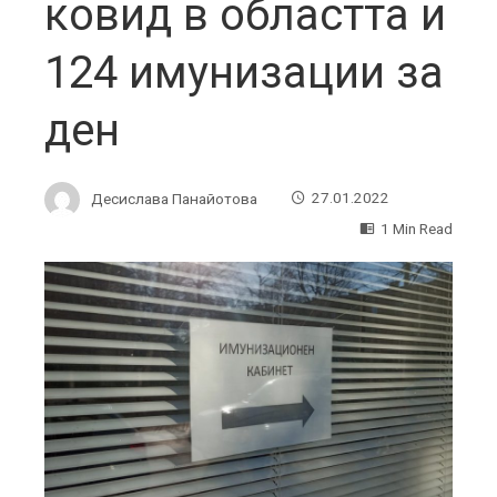
ковид в областта и
124 имунизации за
ден
Десислава Панайотова
27.01.2022
1 Min Read
ebook
ter
edIn