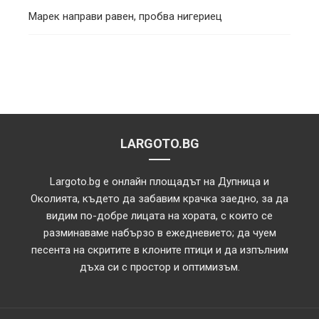
Марек направи равен, пробва нигериец
LARGOTO.BG
Largoto.bg е онлайн площадът на Дупница и
Околията, където да забавим крачка заедно, за да
видим по-добре лицата на хората, с които се
разминаваме набързо в ежедневието; да чуем
песента на скритите в клоните птици и да изпълним
дъха си с простор и оптимизъм.