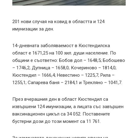
erest
mbleupon
201 нови случая на ковид в областта и 124
имунизации за ден.
l
14-дневната заболяваемост в Кюстендилска
област е 1671,25 на 100 хил. души население. По
общини е съответно: Бобов дол – 1648,5; Бобошево
– 1746,2; Дупница – 1658,0; Кочериново – 1814,0;
Кюстендил – 1666,4; Невестино – 1225,7; Рила –
1255,1; Сапарева баня – 2184,1 и Трекляно – 1041,7.
През вчерашния ден в област Кюстендил са
извършени 124 имунизации, а лицата със завършен
ваксинационен цикъл са 34 052. Поставените
бустерни дози до този момент са 11 761.
За изминалото денонощие новите случаи на